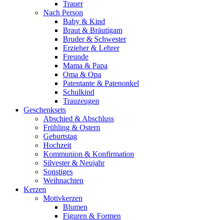
Trauer
Nach Person
Baby & Kind
Braut & Bräutigam
Bruder & Schwester
Erzieher & Lehrer
Freunde
Mama & Papa
Oma & Opa
Patentante & Patenonkel
Schulkind
Trauzeugen
Geschenksets
Abschied & Abschluss
Frühling & Ostern
Geburtstag
Hochzeit
Kommunion & Konfirmation
Silvester & Neujahr
Sonstiges
Weihnachten
Kerzen
Motivkerzen
Blumen
Figuren & Formen