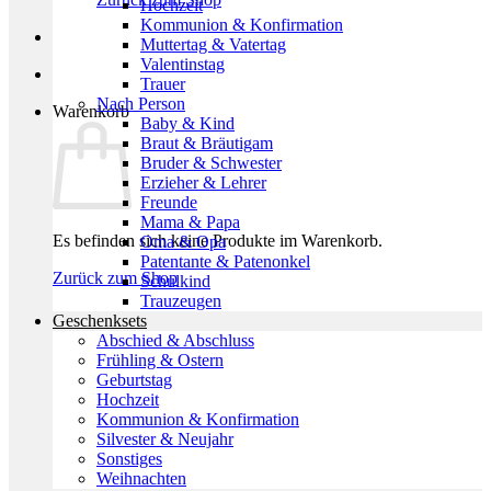
Hochzeit
Kommunion & Konfirmation
Muttertag & Vatertag
Valentinstag
Trauer
Nach Person
Warenkorb
Baby & Kind
Braut & Bräutigam
Bruder & Schwester
Erzieher & Lehrer
Freunde
Mama & Papa
Es befinden sich keine Produkte im Warenkorb.
Oma & Opa
Patentante & Patenonkel
Zurück zum Shop
Schulkind
Trauzeugen
Geschenksets
Abschied & Abschluss
Frühling & Ostern
Geburtstag
Hochzeit
Kommunion & Konfirmation
Silvester & Neujahr
Sonstiges
Weihnachten