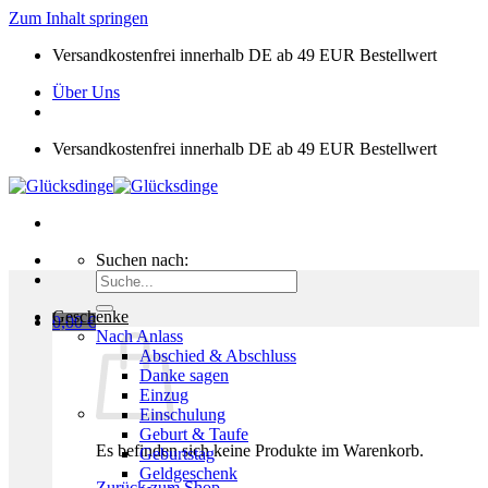
Zum Inhalt springen
Versandkostenfrei innerhalb DE ab 49 EUR Bestellwert
Über Uns
Versandkostenfrei innerhalb DE ab 49 EUR Bestellwert
Suchen nach:
Geschenke
0,00
€
Nach Anlass
Abschied & Abschluss
Danke sagen
Einzug
Einschulung
Geburt & Taufe
Es befinden sich keine Produkte im Warenkorb.
Geburtstag
Geldgeschenk
Zurück zum Shop