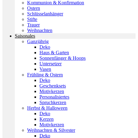
Kommunion & Konfirmation
Ostern
Schlüsselanhänger
Stifte
Trauer
Weihnachten
Saisonales
Ganzjährig
Deko
Haus & Garten
Sonnenfänger & Hoops
Untersetzer
Vasen
Frühling & Ostern
Deko
Geschenksets
Motivkerzen
Personalisiertes
Spruchkerzen
Herbst & Halloween
Deko
Kerzen
Motivkerzen
Weihnachten & Silvester
Deko