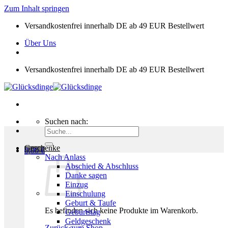
Zum Inhalt springen
Versandkostenfrei innerhalb DE ab 49 EUR Bestellwert
Über Uns
Versandkostenfrei innerhalb DE ab 49 EUR Bestellwert
Suchen nach:
Geschenke
0,00
€
Nach Anlass
Abschied & Abschluss
Danke sagen
Einzug
Einschulung
Geburt & Taufe
Es befinden sich keine Produkte im Warenkorb.
Geburtstag
Geldgeschenk
Zurück zum Shop