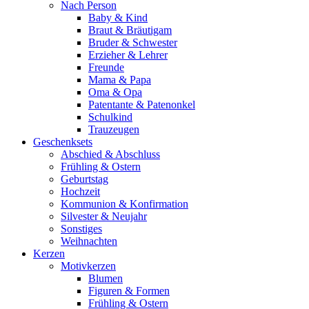
Nach Person
Baby & Kind
Braut & Bräutigam
Bruder & Schwester
Erzieher & Lehrer
Freunde
Mama & Papa
Oma & Opa
Patentante & Patenonkel
Schulkind
Trauzeugen
Geschenksets
Abschied & Abschluss
Frühling & Ostern
Geburtstag
Hochzeit
Kommunion & Konfirmation
Silvester & Neujahr
Sonstiges
Weihnachten
Kerzen
Motivkerzen
Blumen
Figuren & Formen
Frühling & Ostern