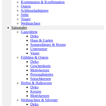
Kommunion & Konfirmation
Ostern
Schlüsselanhänger
Stifte
Trauer
Weihnachten
Saisonales
Ganzjährig
Deko
Haus & Garten
Sonnenfänger & Hoops
Untersetzer
Vasen
Frühling & Ostern
Deko
Geschenksets
Motivkerzen
Personalisiertes
Spruchkerzen
Herbst & Halloween
Deko
Kerzen
Motivkerzen
Weihnachten & Silvester
Deko