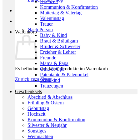
Hochzeit
Kommunion & Konfirmation
Muttertag & Vatertag
Valentinstag
Trauer
Nach Person
Warenkorb
Baby & Kind
Braut & Bräutigam
Bruder & Schwester
Erzieher & Lehrer
Freunde
Mama & Papa
Es befinden sich keine Produkte im Warenkorb.
Oma & Opa
Patentante & Patenonkel
Zurück zum Shop
Schulkind
Trauzeugen
Geschenksets
Abschied & Abschluss
Frühling & Ostern
Geburtstag
Hochzeit
Kommunion & Konfirmation
Silvester & Neujahr
Sonstiges
Weihnachten