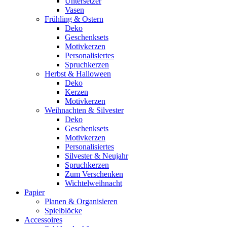
Untersetzer
Vasen
Frühling & Ostern
Deko
Geschenksets
Motivkerzen
Personalisiertes
Spruchkerzen
Herbst & Halloween
Deko
Kerzen
Motivkerzen
Weihnachten & Silvester
Deko
Geschenksets
Motivkerzen
Personalisiertes
Silvester & Neujahr
Spruchkerzen
Zum Verschenken
Wichtelweihnacht
Papier
Planen & Organisieren
Spielblöcke
Accessoires