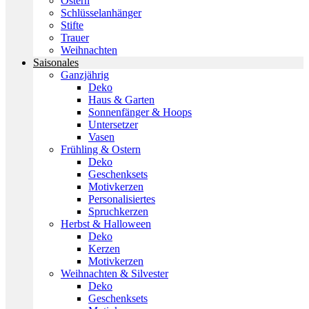
Ostern
Schlüsselanhänger
Stifte
Trauer
Weihnachten
Saisonales
Ganzjährig
Deko
Haus & Garten
Sonnenfänger & Hoops
Untersetzer
Vasen
Frühling & Ostern
Deko
Geschenksets
Motivkerzen
Personalisiertes
Spruchkerzen
Herbst & Halloween
Deko
Kerzen
Motivkerzen
Weihnachten & Silvester
Deko
Geschenksets