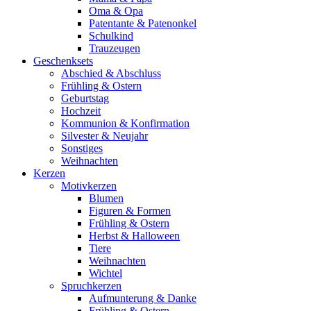
Oma & Opa
Patentante & Patenonkel
Schulkind
Trauzeugen
Geschenksets
Abschied & Abschluss
Frühling & Ostern
Geburtstag
Hochzeit
Kommunion & Konfirmation
Silvester & Neujahr
Sonstiges
Weihnachten
Kerzen
Motivkerzen
Blumen
Figuren & Formen
Frühling & Ostern
Herbst & Halloween
Tiere
Weihnachten
Wichtel
Spruchkerzen
Aufmunterung & Danke
Frühling & Ostern