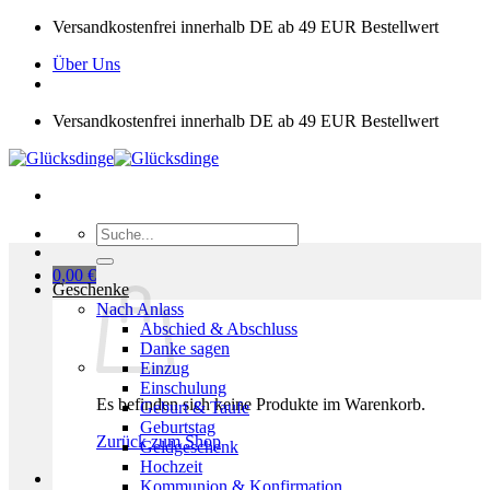
Zum
Versandkostenfrei innerhalb DE ab 49 EUR Bestellwert
Inhalt
Über Uns
springen
Versandkostenfrei innerhalb DE ab 49 EUR Bestellwert
Suchen
nach:
0,00
€
Geschenke
Nach Anlass
Abschied & Abschluss
Danke sagen
Einzug
Einschulung
Es befinden sich keine Produkte im Warenkorb.
Geburt & Taufe
Geburtstag
Zurück zum Shop
Geldgeschenk
Hochzeit
Kommunion & Konfirmation