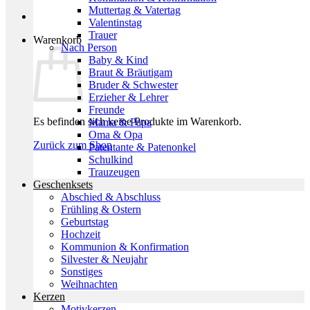
Muttertag & Vatertag
Valentinstag
Trauer
Warenkorb
Nach Person
Baby & Kind
Braut & Bräutigam
Bruder & Schwester
Erzieher & Lehrer
Freunde
Es befinden sich keine Produkte im Warenkorb.
Mama & Papa
Oma & Opa
Zurück zum Shop
Patentante & Patenonkel
Schulkind
Trauzeugen
Geschenksets
Abschied & Abschluss
Frühling & Ostern
Geburtstag
Hochzeit
Kommunion & Konfirmation
Silvester & Neujahr
Sonstiges
Weihnachten
Kerzen
Motivkerzen