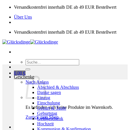
Zum
Versandkostenfrei innerhalb DE ab 49 EUR Bestellwert
Inhalt
Über Uns
springen
Versandkostenfrei innerhalb DE ab 49 EUR Bestellwert
Suchen
nach:
0,00
€
Geschenke
Nach Anlass
Abschied & Abschluss
Danke sagen
Einzug
Einschulung
Es befinden sich keine Produkte im Warenkorb.
Geburt & Taufe
Geburtstag
Zurück zum Shop
Geldgeschenk
Hochzeit
Kommunion & Konfirmation