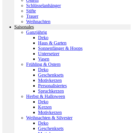
Ostern
Schlüsselanhänger
Stifte
Trauer
Weihnachten
Saisonales
Ganzjährig
Deko
Haus & Garten
Sonnenfänger & Hoops
Untersetzer
Vasen
Frühling & Ostern
Deko
Geschenksets
Motivkerzen
Personalisiertes
Spruchkerzen
Herbst & Halloween
Deko
Kerzen
Motivkerzen
Weihnachten & Silvester
Deko
Geschenksets