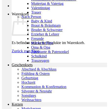
Muttertag & Vatertag
Valentinstag
Trauer
Warenkorb
Nach Person
Baby & Kind
Braut & Bräutigam
Bruder & Schwester
Erzieher & Lehrer
Freunde
Es befinden sich keine Produkte im Warenkorb.
Mama & Papa
Oma & Opa
Zurück zum Shop
Patentante & Patenonkel
Schulkind
Trauzeugen
Geschenksets
Abschied & Abschluss
Frühling & Ostern
Geburtstag
Hochzeit
Kommunion & Konfirmation
Silvester & Neujahr
Sonstiges
Weihnachten
Kerzen
Motivkerzen