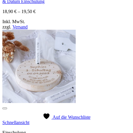
& Datum Einschulung
Preisspanne:
18,90
€
–
19,50
€
18,90 €
Inkl. MwSt.
bis
zzgl.
Versand
19,50 €
Auf die Wunschliste
Schnellansicht
Einschulung