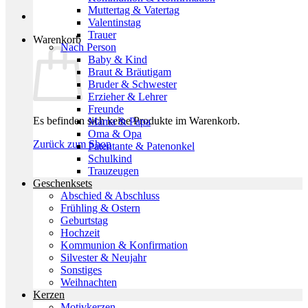
Muttertag & Vatertag
Valentinstag
Trauer
Warenkorb
Nach Person
Baby & Kind
Braut & Bräutigam
Bruder & Schwester
Erzieher & Lehrer
Freunde
Es befinden sich keine Produkte im Warenkorb.
Mama & Papa
Oma & Opa
Zurück zum Shop
Patentante & Patenonkel
Schulkind
Trauzeugen
Geschenksets
Abschied & Abschluss
Frühling & Ostern
Geburtstag
Hochzeit
Kommunion & Konfirmation
Silvester & Neujahr
Sonstiges
Weihnachten
Kerzen
Motivkerzen