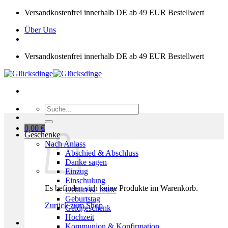
Zum
Versandkostenfrei innerhalb DE ab 49 EUR Bestellwert
Inhalt
Über Uns
springen
Versandkostenfrei innerhalb DE ab 49 EUR Bestellwert
Suchen
nach:
0,00
€
Geschenke
Nach Anlass
Abschied & Abschluss
Danke sagen
Einzug
Einschulung
Es befinden sich keine Produkte im Warenkorb.
Geburt & Taufe
Geburtstag
Zurück zum Shop
Geldgeschenk
Hochzeit
Kommunion & Konfirmation