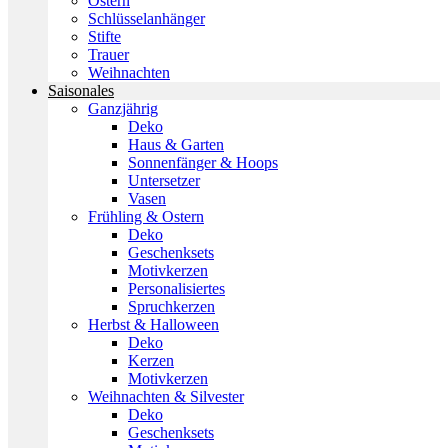
Ostern
Schlüsselanhänger
Stifte
Trauer
Weihnachten
Saisonales
Ganzjährig
Deko
Haus & Garten
Sonnenfänger & Hoops
Untersetzer
Vasen
Frühling & Ostern
Deko
Geschenksets
Motivkerzen
Personalisiertes
Spruchkerzen
Herbst & Halloween
Deko
Kerzen
Motivkerzen
Weihnachten & Silvester
Deko
Geschenksets