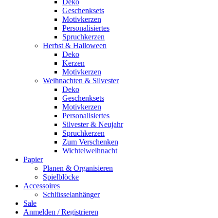
Deko
Geschenksets
Motivkerzen
Personalisiertes
Spruchkerzen
Herbst & Halloween
Deko
Kerzen
Motivkerzen
Weihnachten & Silvester
Deko
Geschenksets
Motivkerzen
Personalisiertes
Silvester & Neujahr
Spruchkerzen
Zum Verschenken
Wichtelweihnacht
Papier
Planen & Organisieren
Spielblöcke
Accessoires
Schlüsselanhänger
Sale
Anmelden / Registrieren