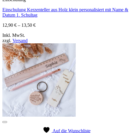
Einschulung Kerzenteller aus Holz klein personalisiert mit Name &
Datum 1. Schultag
Preisspanne:
12,90
€
–
13,50
€
12,90 €
Inkl. MwSt.
bis
zzgl.
Versand
13,50 €
Auf die Wunschliste