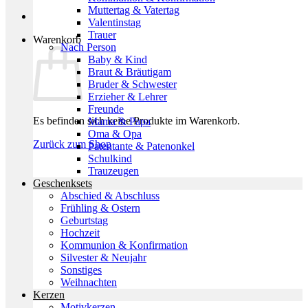
Muttertag & Vatertag
Valentinstag
Trauer
Warenkorb
Nach Person
Baby & Kind
Braut & Bräutigam
Bruder & Schwester
Erzieher & Lehrer
Freunde
Es befinden sich keine Produkte im Warenkorb.
Mama & Papa
Oma & Opa
Zurück zum Shop
Patentante & Patenonkel
Schulkind
Trauzeugen
Geschenksets
Abschied & Abschluss
Frühling & Ostern
Geburtstag
Hochzeit
Kommunion & Konfirmation
Silvester & Neujahr
Sonstiges
Weihnachten
Kerzen
Motivkerzen