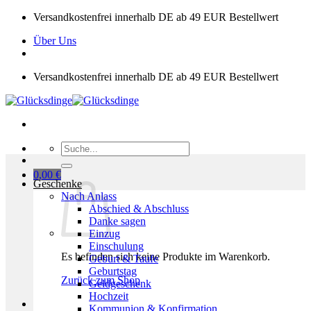
Zum
Versandkostenfrei innerhalb DE ab 49 EUR Bestellwert
Inhalt
Über Uns
springen
Versandkostenfrei innerhalb DE ab 49 EUR Bestellwert
Suchen
nach:
0,00
€
Geschenke
Nach Anlass
Abschied & Abschluss
Danke sagen
Einzug
Einschulung
Es befinden sich keine Produkte im Warenkorb.
Geburt & Taufe
Geburtstag
Zurück zum Shop
Geldgeschenk
Hochzeit
Kommunion & Konfirmation