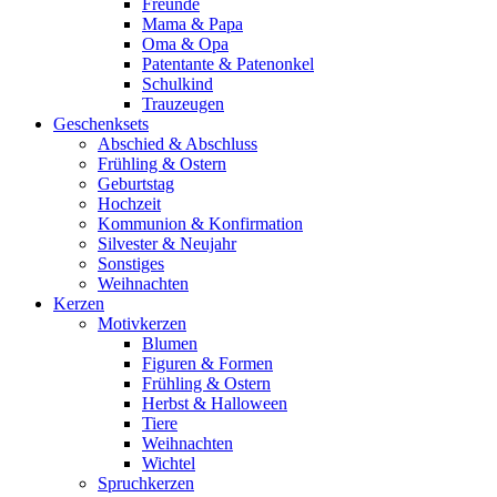
Freunde
Mama & Papa
Oma & Opa
Patentante & Patenonkel
Schulkind
Trauzeugen
Geschenksets
Abschied & Abschluss
Frühling & Ostern
Geburtstag
Hochzeit
Kommunion & Konfirmation
Silvester & Neujahr
Sonstiges
Weihnachten
Kerzen
Motivkerzen
Blumen
Figuren & Formen
Frühling & Ostern
Herbst & Halloween
Tiere
Weihnachten
Wichtel
Spruchkerzen