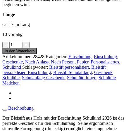
begleiten wird.
Länge
ca. 17cm Lang
10 vorrätig
Schulkind
2026
In den Warenkorb
Bleistift
Artikelnummer:
28428
Kategorien:
Einschulung
,
Einschulung
,
personalisiert
Geschenke
,
Nach Anlass
,
Nach Person
,
Papier
,
Personalisiertes
,
mit
Schulkind
Schlagwörter:
Bleistift personalisiert
,
Bleistift
Name
personalisiert Einschulung
,
Bleistift Schulanfang
,
Geschenk
-
Schultüte
,
Schulanfang Geschenk
,
Schultüte Junge
,
Schultüte
Geschenk
Mädchen
Schulanfang,
Schultüte
-
personalisierbar
Menge
Beschreibung
Der Bleistift aus Holz mit der Beschriftung Schulkind 2026 ist das
perfekte Geschenk für den Schulanfang. Seine ergonomisch
sinnvolle Formgebung (dreieckig) ermöglicht eine angenehme