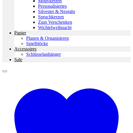
Motivkerzen
Personalisiertes
Silvester & Neujahr
Spruchkerzen
Zum Verschenken
Wichtelweihnacht
Papier
Planen & Organisieren
Spielblöcke
Accessoires
Schlüsselanhänger
Sale