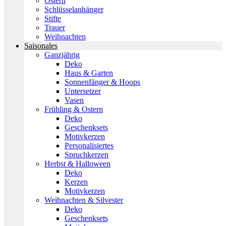
Ostern
Schlüsselanhänger
Stifte
Trauer
Weihnachten
Saisonales
Ganzjährig
Deko
Haus & Garten
Sonnenfänger & Hoops
Untersetzer
Vasen
Frühling & Ostern
Deko
Geschenksets
Motivkerzen
Personalisiertes
Spruchkerzen
Herbst & Halloween
Deko
Kerzen
Motivkerzen
Weihnachten & Silvester
Deko
Geschenksets