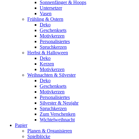
Sonnenfänger & Hoops
Untersetzer
Vasen
Frühling & Ostern
Deko
Geschenksets
Motivkerzen
Personalisiertes
Spruchkerzen
Herbst & Halloween
Deko
Kerzen
Motivkerzen
Weihnachten & Silvester
Deko
Geschenksets
Motivkerzen
Personalisiertes
Silvester & Neujahr
Spruchkerzen
Zum Verschenken
Wichtelweihnacht
Papier
Planen & Organisieren
Spielblöcke