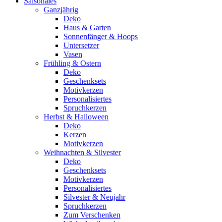
Saisonales
Ganzjährig
Deko
Haus & Garten
Sonnenfänger & Hoops
Untersetzer
Vasen
Frühling & Ostern
Deko
Geschenksets
Motivkerzen
Personalisiertes
Spruchkerzen
Herbst & Halloween
Deko
Kerzen
Motivkerzen
Weihnachten & Silvester
Deko
Geschenksets
Motivkerzen
Personalisiertes
Silvester & Neujahr
Spruchkerzen
Zum Verschenken