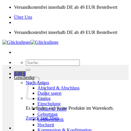
Zum
Versandkostenfrei innerhalb DE ab 49 EUR Bestellwert
Inhalt
Über Uns
springen
Versandkostenfrei innerhalb DE ab 49 EUR Bestellwert
Suchen
nach:
0,00
€
Geschenke
Nach Anlass
Abschied & Abschluss
Danke sagen
Einzug
Einschulung
Es befinden sich keine Produkte im Warenkorb.
Geburt & Taufe
Geburtstag
Zurück zum Shop
Geldgeschenk
Hochzeit
Kommunion & Konfirmation