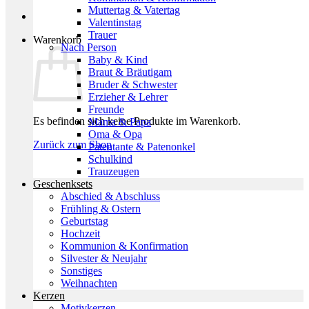
Muttertag & Vatertag
Valentinstag
Trauer
Warenkorb
Nach Person
Baby & Kind
Braut & Bräutigam
Bruder & Schwester
Erzieher & Lehrer
Freunde
Es befinden sich keine Produkte im Warenkorb.
Mama & Papa
Oma & Opa
Zurück zum Shop
Patentante & Patenonkel
Schulkind
Trauzeugen
Geschenksets
Abschied & Abschluss
Frühling & Ostern
Geburtstag
Hochzeit
Kommunion & Konfirmation
Silvester & Neujahr
Sonstiges
Weihnachten
Kerzen
Motivkerzen