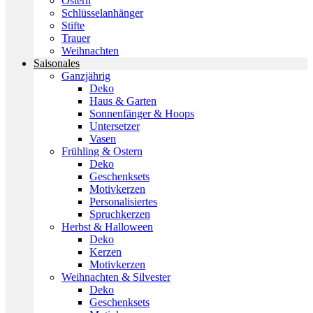
Ostern
Schlüsselanhänger
Stifte
Trauer
Weihnachten
Saisonales
Ganzjährig
Deko
Haus & Garten
Sonnenfänger & Hoops
Untersetzer
Vasen
Frühling & Ostern
Deko
Geschenksets
Motivkerzen
Personalisiertes
Spruchkerzen
Herbst & Halloween
Deko
Kerzen
Motivkerzen
Weihnachten & Silvester
Deko
Geschenksets