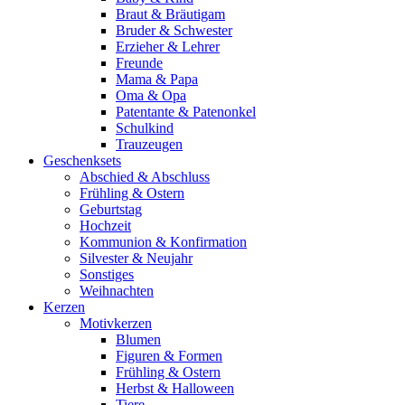
Braut & Bräutigam
Bruder & Schwester
Erzieher & Lehrer
Freunde
Mama & Papa
Oma & Opa
Patentante & Patenonkel
Schulkind
Trauzeugen
Geschenksets
Abschied & Abschluss
Frühling & Ostern
Geburtstag
Hochzeit
Kommunion & Konfirmation
Silvester & Neujahr
Sonstiges
Weihnachten
Kerzen
Motivkerzen
Blumen
Figuren & Formen
Frühling & Ostern
Herbst & Halloween
Tiere