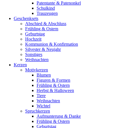
Patentante & Patenonkel
Schulkind
Trauzeugen
Geschenksets
Abschied & Abschluss
Frühling & Ostern
Geburtstag
Hochzeit
Kommunion & Konfirmation
Silvester & Neujahr
Sonstiges
Weihnachten
Kerzen
Motivkerzen
Blumen
Figuren & Formen
Frühling & Ostern
Herbst & Halloween
Tiere
Weihnachten
Wichtel
Spruchkerzen
Aufmunterung & Danke
Frühling & Ostern
Geburtstag