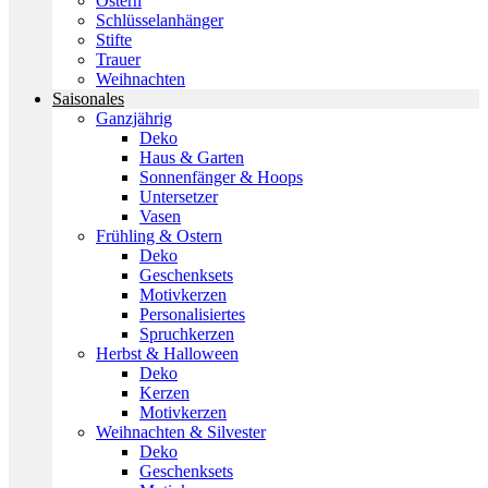
Ostern
Schlüsselanhänger
Stifte
Trauer
Weihnachten
Saisonales
Ganzjährig
Deko
Haus & Garten
Sonnenfänger & Hoops
Untersetzer
Vasen
Frühling & Ostern
Deko
Geschenksets
Motivkerzen
Personalisiertes
Spruchkerzen
Herbst & Halloween
Deko
Kerzen
Motivkerzen
Weihnachten & Silvester
Deko
Geschenksets