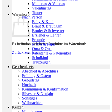
Muttertag & Vatertag
Valentinstag
Trauer
Warenkorb
Nach Person
Baby & Kind
Braut & Bräutigam
Bruder & Schwester
Erzieher & Lehrer
Freunde
Es befinden sich keine Produkte im Warenkorb.
Mama & Papa
Oma & Opa
Zurück zum Shop
Patentante & Patenonkel
Schulkind
Trauzeugen
Geschenksets
Abschied & Abschluss
Frühling & Ostern
Geburtstag
Hochzeit
Kommunion & Konfirmation
Silvester & Neujahr
Sonstiges
Weihnachten
Kerzen
Motivkerzen