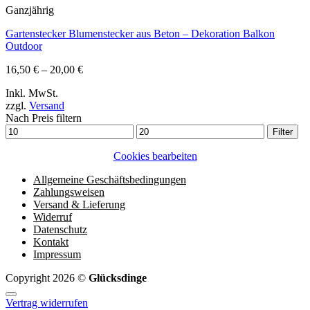
Ganzjährig
Gartenstecker Blumenstecker aus Beton – Dekoration Balkon
Outdoor
Preisspanne:
16,50
€
–
20,00
€
16,50 €
Inkl. MwSt.
bis
zzgl.
Versand
20,00 €
Nach Preis filtern
Min.
Max.
Filter
Preis
Preis
Cookies bearbeiten
Allgemeine Geschäftsbedingungen
Zahlungsweisen
Versand & Lieferung
Widerruf
Datenschutz
Kontakt
Impressum
Copyright 2026 ©
Glücksdinge
Vertrag widerrufen