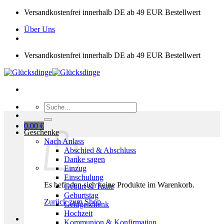
Zum
Versandkostenfrei innerhalb DE ab 49 EUR Bestellwert
Inhalt
Über Uns
springen
Versandkostenfrei innerhalb DE ab 49 EUR Bestellwert
Suchen
nach:
0,00
€
Geschenke
Nach Anlass
Abschied & Abschluss
Danke sagen
Einzug
Einschulung
Es befinden sich keine Produkte im Warenkorb.
Geburt & Taufe
Geburtstag
Zurück zum Shop
Geldgeschenk
Hochzeit
Kommunion & Konfirmation