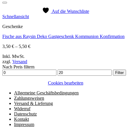
Auf die Wunschliste
Schnellansicht
Geschenke
Fische aus Raysin Deko Gastgeschenk Kommunion Konfirmation
Preisspanne:
3,50
€
–
5,50
€
3,50 €
Inkl. MwSt.
bis
zzgl.
Versand
5,50 €
Nach Preis filtern
Min.
Max.
Filter
Preis
Preis
Cookies bearbeiten
Allgemeine Geschäftsbedingungen
Zahlungsweisen
Versand & Lieferung
Widerruf
Datenschutz
Kontakt
Impressum