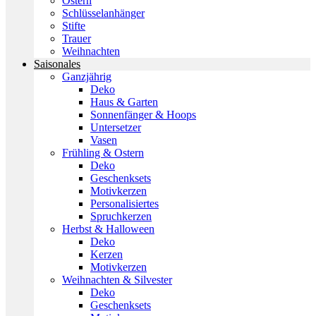
Ostern
Schlüsselanhänger
Stifte
Trauer
Weihnachten
Saisonales
Ganzjährig
Deko
Haus & Garten
Sonnenfänger & Hoops
Untersetzer
Vasen
Frühling & Ostern
Deko
Geschenksets
Motivkerzen
Personalisiertes
Spruchkerzen
Herbst & Halloween
Deko
Kerzen
Motivkerzen
Weihnachten & Silvester
Deko
Geschenksets