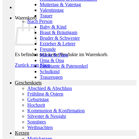
Muttertag & Vatertag
Valentinstag
Trauer
Warenkorb
Nach Person
Baby & Kind
Braut & Bräutigam
Bruder & Schwester
Erzieher & Lehrer
Freunde
Es befinden sich keine Produkte im Warenkorb.
Mama & Papa
Oma & Opa
Zurück zum Shop
Patentante & Patenonkel
Schulkind
Trauzeugen
Geschenksets
Abschied & Abschluss
Frühling & Ostern
Geburtstag
Hochzeit
Kommunion & Konfirmation
Silvester & Neujahr
Sonstiges
Weihnachten
Kerzen
Motivkerzen