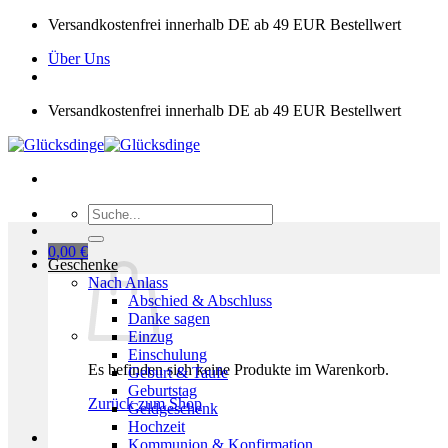
Zum
Versandkostenfrei innerhalb DE ab 49 EUR Bestellwert
Inhalt
Über Uns
springen
Versandkostenfrei innerhalb DE ab 49 EUR Bestellwert
Suchen
nach:
0,00
€
Geschenke
Nach Anlass
Abschied & Abschluss
Danke sagen
Einzug
Einschulung
Es befinden sich keine Produkte im Warenkorb.
Geburt & Taufe
Geburtstag
Zurück zum Shop
Geldgeschenk
Hochzeit
Kommunion & Konfirmation