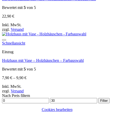
Bewertet mit
5
von 5
22,90
€
Inkl. MwSt.
zzgl.
Versand
Auf die Wunschliste
Schnellansicht
Einzug
Holzhaus mit Vase – Holzhäuschen – Farbauswahl
Bewertet mit
5
von 5
Preisspanne:
7,90
€
–
9,90
€
7,90 €
Inkl. MwSt.
bis
zzgl.
Versand
9,90 €
Nach Preis filtern
Min.
Max.
Filter
Preis
Preis
Cookies bearbeiten