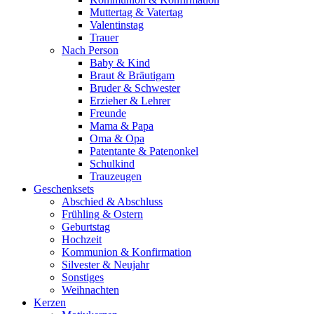
Muttertag & Vatertag
Valentinstag
Trauer
Nach Person
Baby & Kind
Braut & Bräutigam
Bruder & Schwester
Erzieher & Lehrer
Freunde
Mama & Papa
Oma & Opa
Patentante & Patenonkel
Schulkind
Trauzeugen
Geschenksets
Abschied & Abschluss
Frühling & Ostern
Geburtstag
Hochzeit
Kommunion & Konfirmation
Silvester & Neujahr
Sonstiges
Weihnachten
Kerzen