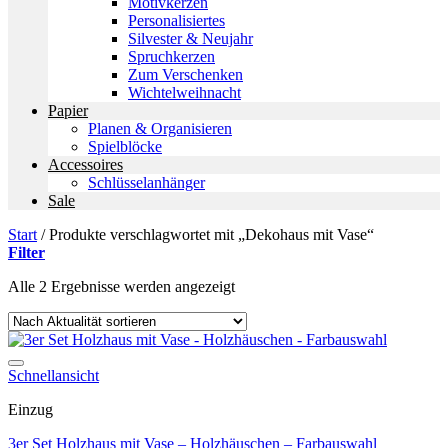
Motivkerzen
Personalisiertes
Silvester & Neujahr
Spruchkerzen
Zum Verschenken
Wichtelweihnacht
Papier
Planen & Organisieren
Spielblöcke
Accessoires
Schlüsselanhänger
Sale
Start
/
Produkte verschlagwortet mit „Dekohaus mit Vase“
Filter
Nach
Alle 2 Ergebnisse werden angezeigt
Aktualität
sortiert
Auf die Wunschliste
Schnellansicht
Einzug
3er Set Holzhaus mit Vase – Holzhäuschen – Farbauswahl