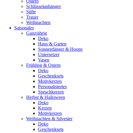
Ostern
Schlüsselanhänger
Stifte
Trauer
Weihnachten
Saisonales
Ganzjährig
Deko
Haus & Garten
Sonnenfänger & Hoops
Untersetzer
Vasen
Frühling & Ostern
Deko
Geschenksets
Motivkerzen
Personalisiertes
Spruchkerzen
Herbst & Halloween
Deko
Kerzen
Motivkerzen
Weihnachten & Silvester
Deko
Geschenksets