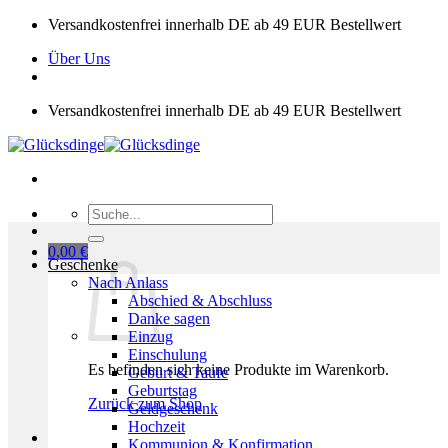
Zum
Versandkostenfrei innerhalb DE ab 49 EUR Bestellwert
Inhalt
Über Uns
springen
Versandkostenfrei innerhalb DE ab 49 EUR Bestellwert
Suchen
nach:
0,00
€
Geschenke
Nach Anlass
Abschied & Abschluss
Danke sagen
Einzug
Einschulung
Es befinden sich keine Produkte im Warenkorb.
Geburt & Taufe
Geburtstag
Zurück zum Shop
Geldgeschenk
Hochzeit
Kommunion & Konfirmation