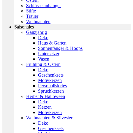
Ostern
Schlüsselanhänger
Stifte
Trauer
Weihnachten
Saisonales
Ganzjährig
Deko
Haus & Garten
Sonnenfänger & Hoops
Untersetzer
Vasen
Frühling & Ostern
Deko
Geschenksets
Motivkerzen
Personalisiertes
Spruchkerzen
Herbst & Halloween
Deko
Kerzen
Motivkerzen
Weihnachten & Silvester
Deko
Geschenksets