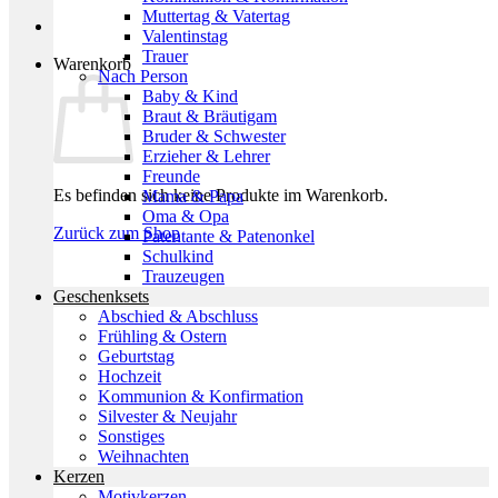
Muttertag & Vatertag
Valentinstag
Trauer
Warenkorb
Nach Person
Baby & Kind
Braut & Bräutigam
Bruder & Schwester
Erzieher & Lehrer
Freunde
Es befinden sich keine Produkte im Warenkorb.
Mama & Papa
Oma & Opa
Zurück zum Shop
Patentante & Patenonkel
Schulkind
Trauzeugen
Geschenksets
Abschied & Abschluss
Frühling & Ostern
Geburtstag
Hochzeit
Kommunion & Konfirmation
Silvester & Neujahr
Sonstiges
Weihnachten
Kerzen
Motivkerzen