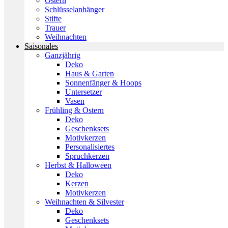
Ostern
Schlüsselanhänger
Stifte
Trauer
Weihnachten
Saisonales
Ganzjährig
Deko
Haus & Garten
Sonnenfänger & Hoops
Untersetzer
Vasen
Frühling & Ostern
Deko
Geschenksets
Motivkerzen
Personalisiertes
Spruchkerzen
Herbst & Halloween
Deko
Kerzen
Motivkerzen
Weihnachten & Silvester
Deko
Geschenksets