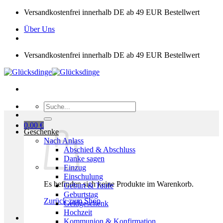
Zum
Versandkostenfrei innerhalb DE ab 49 EUR Bestellwert
Inhalt
Über Uns
springen
Versandkostenfrei innerhalb DE ab 49 EUR Bestellwert
Suchen
nach:
0,00
€
Geschenke
Nach Anlass
Abschied & Abschluss
Danke sagen
Einzug
Einschulung
Es befinden sich keine Produkte im Warenkorb.
Geburt & Taufe
Geburtstag
Zurück zum Shop
Geldgeschenk
Hochzeit
Kommunion & Konfirmation