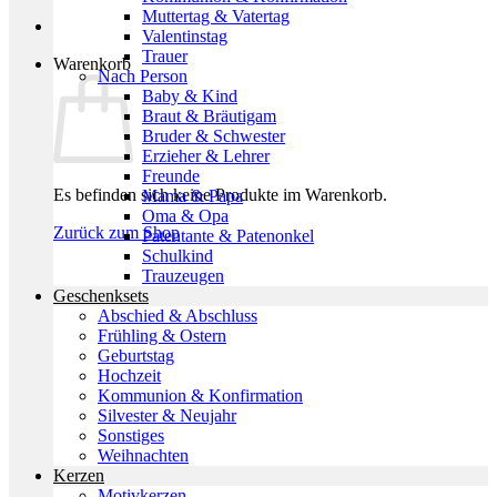
Muttertag & Vatertag
Valentinstag
Trauer
Warenkorb
Nach Person
Baby & Kind
Braut & Bräutigam
Bruder & Schwester
Erzieher & Lehrer
Freunde
Es befinden sich keine Produkte im Warenkorb.
Mama & Papa
Oma & Opa
Zurück zum Shop
Patentante & Patenonkel
Schulkind
Trauzeugen
Geschenksets
Abschied & Abschluss
Frühling & Ostern
Geburtstag
Hochzeit
Kommunion & Konfirmation
Silvester & Neujahr
Sonstiges
Weihnachten
Kerzen
Motivkerzen