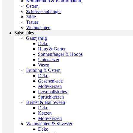
Kommunion & Konfirmation
Ostern
Schlüsselanhänger
Stifte
Trauer
Weihnachten
Saisonales
Ganzjährig
Deko
Haus & Garten
Sonnenfänger & Hoops
Untersetzer
Vasen
Frühling & Ostern
Deko
Geschenksets
Motivkerzen
Personalisiertes
Spruchkerzen
Herbst & Halloween
Deko
Kerzen
Motivkerzen
Weihnachten & Silvester
Deko