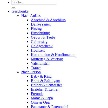
Suchen
nach:
Geschenke
Nach Anlass
Abschied & Abschluss
Danke sagen
Einzug
Einschulung
Geburt & Taufe
Geburtstag
Geldgeschenk
Hochzeit
Kommunion & Konfirmation
Muttertag & Vatertag
Valentinstag
Trauer
Nach Person
Baby & Kind
Braut & Bräutigam
Bruder & Schwester
Erzieher & Lehrer
Freunde
Mama & Papa
Oma & Opa
Patentante & Patenonkel