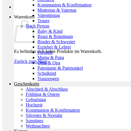
Kommunion & Konfirmation
Muttertag & Vatertag
Valentinstag
Warenkorb
Trauer
Nach Person
Baby & Kind
Braut & Bräutigam
Bruder & Schwester
Erzieher & Lehrer
Es befinden sich keine Produkte im Warenkorb.
Freunde
Mama & Papa
Zurück zum Shop
Oma & Opa
Patentante & Patenonkel
Schulkind
Trauzeugen
Geschenksets
Abschied & Abschluss
Frühling & Ostern
Geburtstag
Hochzeit
Kommunion & Konfirmation
Silvester & Neujahr
Sonstiges
Weihnachten