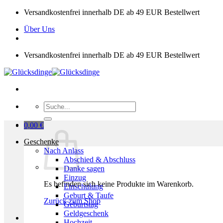
Zum
Versandkostenfrei innerhalb DE ab 49 EUR Bestellwert
Inhalt
Über Uns
springen
Versandkostenfrei innerhalb DE ab 49 EUR Bestellwert
Suchen
nach:
0,00
€
Geschenke
Nach Anlass
Abschied & Abschluss
Danke sagen
Einzug
Es befinden sich keine Produkte im Warenkorb.
Einschulung
Geburt & Taufe
Zurück zum Shop
Geburtstag
Geldgeschenk
Hochzeit