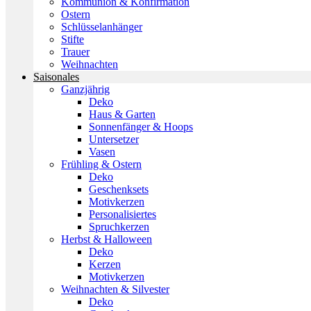
Kommunion & Konfirmation
Ostern
Schlüsselanhänger
Stifte
Trauer
Weihnachten
Saisonales
Ganzjährig
Deko
Haus & Garten
Sonnenfänger & Hoops
Untersetzer
Vasen
Frühling & Ostern
Deko
Geschenksets
Motivkerzen
Personalisiertes
Spruchkerzen
Herbst & Halloween
Deko
Kerzen
Motivkerzen
Weihnachten & Silvester
Deko