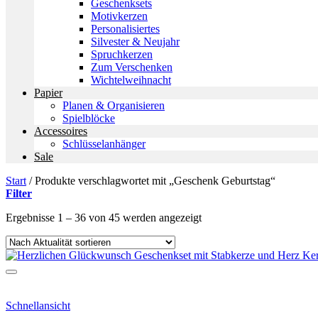
Geschenksets
Motivkerzen
Personalisiertes
Silvester & Neujahr
Spruchkerzen
Zum Verschenken
Wichtelweihnacht
Papier
Planen & Organisieren
Spielblöcke
Accessoires
Schlüsselanhänger
Sale
Start
/
Produkte verschlagwortet mit „Geschenk Geburtstag“
Filter
Nach
Ergebnisse 1 – 36 von 45 werden angezeigt
Aktualität
sortiert
Schnellansicht