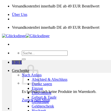
Zum
Versandkostenfrei innerhalb DE ab 49 EUR Bestellwert
Inhalt
Über Uns
springen
Versandkostenfrei innerhalb DE ab 49 EUR Bestellwert
Suchen
nach:
0,00
€
Geschenke
Nach Anlass
Abschied & Abschluss
Danke sagen
Einzug
Es befinden sich keine Produkte im Warenkorb.
Einschulung
Geburt & Taufe
Zurück zum Shop
Geburtstag
Geldgeschenk
Hochzeit