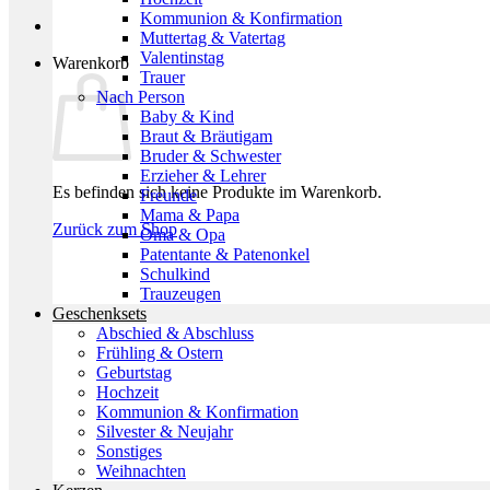
Kommunion & Konfirmation
Muttertag & Vatertag
Valentinstag
Warenkorb
Trauer
Nach Person
Baby & Kind
Braut & Bräutigam
Bruder & Schwester
Erzieher & Lehrer
Es befinden sich keine Produkte im Warenkorb.
Freunde
Mama & Papa
Zurück zum Shop
Oma & Opa
Patentante & Patenonkel
Schulkind
Trauzeugen
Geschenksets
Abschied & Abschluss
Frühling & Ostern
Geburtstag
Hochzeit
Kommunion & Konfirmation
Silvester & Neujahr
Sonstiges
Weihnachten