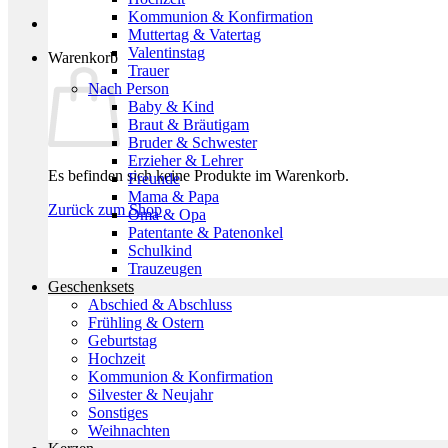
Kommunion & Konfirmation
Muttertag & Vatertag
Valentinstag
Warenkorb
Trauer
Nach Person
Baby & Kind
Braut & Bräutigam
Bruder & Schwester
Erzieher & Lehrer
Es befinden sich keine Produkte im Warenkorb.
Freunde
Mama & Papa
Zurück zum Shop
Oma & Opa
Patentante & Patenonkel
Schulkind
Trauzeugen
Geschenksets
Abschied & Abschluss
Frühling & Ostern
Geburtstag
Hochzeit
Kommunion & Konfirmation
Silvester & Neujahr
Sonstiges
Weihnachten