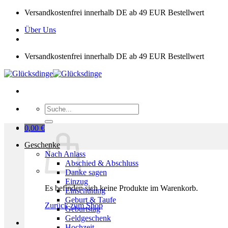
Zum
Versandkostenfrei innerhalb DE ab 49 EUR Bestellwert
Inhalt
Über Uns
springen
Versandkostenfrei innerhalb DE ab 49 EUR Bestellwert
Suchen
nach:
0,00
€
Geschenke
Nach Anlass
Abschied & Abschluss
Danke sagen
Einzug
Es befinden sich keine Produkte im Warenkorb.
Einschulung
Geburt & Taufe
Zurück zum Shop
Geburtstag
Geldgeschenk
Hochzeit