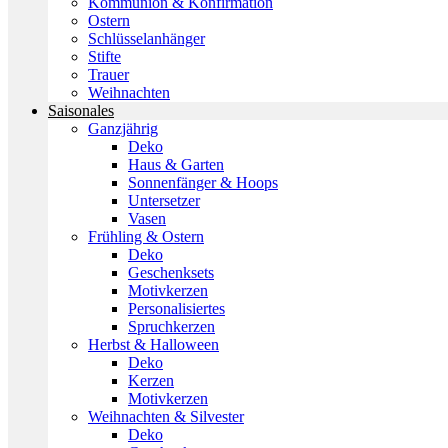
Kommunion & Konfirmation
Ostern
Schlüsselanhänger
Stifte
Trauer
Weihnachten
Saisonales
Ganzjährig
Deko
Haus & Garten
Sonnenfänger & Hoops
Untersetzer
Vasen
Frühling & Ostern
Deko
Geschenksets
Motivkerzen
Personalisiertes
Spruchkerzen
Herbst & Halloween
Deko
Kerzen
Motivkerzen
Weihnachten & Silvester
Deko