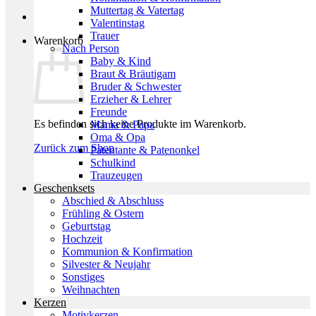
Muttertag & Vatertag
Valentinstag
Trauer
Warenkorb
Nach Person
Baby & Kind
Braut & Bräutigam
Bruder & Schwester
Erzieher & Lehrer
Freunde
Es befinden sich keine Produkte im Warenkorb.
Mama & Papa
Oma & Opa
Zurück zum Shop
Patentante & Patenonkel
Schulkind
Trauzeugen
Geschenksets
Abschied & Abschluss
Frühling & Ostern
Geburtstag
Hochzeit
Kommunion & Konfirmation
Silvester & Neujahr
Sonstiges
Weihnachten
Kerzen
Motivkerzen