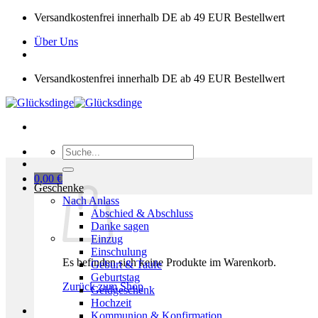
Zum
Versandkostenfrei innerhalb DE ab 49 EUR Bestellwert
Inhalt
Über Uns
springen
Versandkostenfrei innerhalb DE ab 49 EUR Bestellwert
Suchen
nach:
0,00
€
Geschenke
Nach Anlass
Abschied & Abschluss
Danke sagen
Einzug
Einschulung
Es befinden sich keine Produkte im Warenkorb.
Geburt & Taufe
Geburtstag
Zurück zum Shop
Geldgeschenk
Hochzeit
Kommunion & Konfirmation