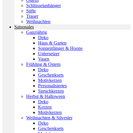
Ostern
Schlüsselanhänger
Stifte
Trauer
Weihnachten
Saisonales
Ganzjährig
Deko
Haus & Garten
Sonnenfänger & Hoops
Untersetzer
Vasen
Frühling & Ostern
Deko
Geschenksets
Motivkerzen
Personalisiertes
Spruchkerzen
Herbst & Halloween
Deko
Kerzen
Motivkerzen
Weihnachten & Silvester
Deko
Geschenksets