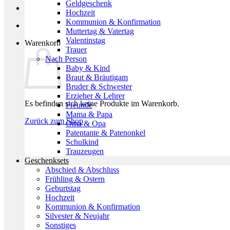
Geldgeschenk
Hochzeit
Kommunion & Konfirmation
Muttertag & Vatertag
Valentinstag
Warenkorb
Trauer
Nach Person
Baby & Kind
Braut & Bräutigam
Bruder & Schwester
Erzieher & Lehrer
Es befinden sich keine Produkte im Warenkorb.
Freunde
Mama & Papa
Zurück zum Shop
Oma & Opa
Patentante & Patenonkel
Schulkind
Trauzeugen
Geschenksets
Abschied & Abschluss
Frühling & Ostern
Geburtstag
Hochzeit
Kommunion & Konfirmation
Silvester & Neujahr
Sonstiges