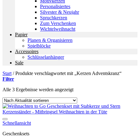
Motivkerzen
Personalisiertes
Silvester & Neujahr
Spruchkerzen
Zum Verschenken
Wichtelweihnacht
Papier
Planen & Organisieren
Spielblöcke
Accessoires
Schlüsselanhänger
Sale
Start
/
Produkte verschlagwortet mit „Kerzen Adventskranz“
Filter
Nach
Alle 3 Ergebnisse werden angezeigt
Aktualität
sortiert
Auf die Wunschliste
Schnellansicht
Geschenksets