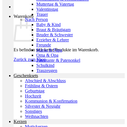
Muttertag & Vatertag
Valentinstag
Trauer
Warenkorb
Nach Person
Baby & Kind
Braut & Bräutigam
Bruder & Schwester
Erzieher & Lehrer
Freunde
Es befinden sich keine Produkte im Warenkorb.
Mama & Papa
Oma & Opa
Zurück zum Shop
Patentante & Patenonkel
Schulkind
Trauzeugen
Geschenksets
Abschied & Abschluss
Frühling & Ostern
Geburtstag
Hochzeit
Kommunion & Konfirmation
Silvester & Neujahr
Sonstiges
Weihnachten
Kerzen
Motivkerzen