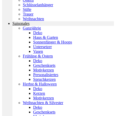
Ostern
Schlüsselanhänger
Stifte
Trauer
Weihnachten
Saisonales
Ganzjährig
Deko
Haus & Garten
Sonnenfänger & Hoops
Untersetzer
Vasen
Frühling & Ostern
Deko
Geschenksets
Motivkerzen
Personalisiertes
Spruchkerzen
Herbst & Halloween
Deko
Kerzen
Motivkerzen
Weihnachten & Silvester
Deko
Geschenksets