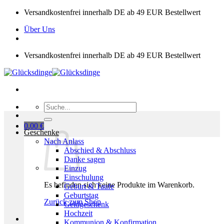
Zum
Versandkostenfrei innerhalb DE ab 49 EUR Bestellwert
Inhalt
Über Uns
springen
Versandkostenfrei innerhalb DE ab 49 EUR Bestellwert
Suchen
nach:
0,00
€
Geschenke
Nach Anlass
Abschied & Abschluss
Danke sagen
Einzug
Einschulung
Es befinden sich keine Produkte im Warenkorb.
Geburt & Taufe
Geburtstag
Zurück zum Shop
Geldgeschenk
Hochzeit
Kommunion & Konfirmation