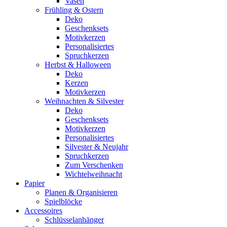
Vasen
Frühling & Ostern
Deko
Geschenksets
Motivkerzen
Personalisiertes
Spruchkerzen
Herbst & Halloween
Deko
Kerzen
Motivkerzen
Weihnachten & Silvester
Deko
Geschenksets
Motivkerzen
Personalisiertes
Silvester & Neujahr
Spruchkerzen
Zum Verschenken
Wichtelweihnacht
Papier
Planen & Organisieren
Spielblöcke
Accessoires
Schlüsselanhänger