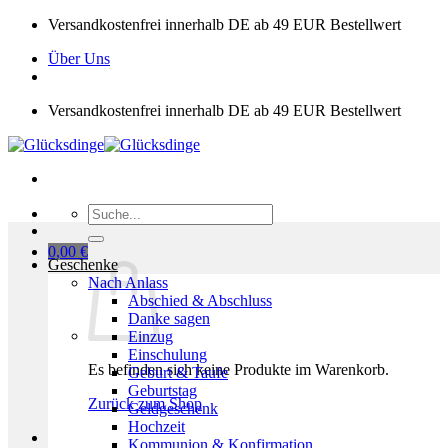
Zum
Versandkostenfrei innerhalb DE ab 49 EUR Bestellwert
Inhalt
Über Uns
springen
Versandkostenfrei innerhalb DE ab 49 EUR Bestellwert
Suchen
nach:
0,00
€
Geschenke
Nach Anlass
Abschied & Abschluss
Danke sagen
Einzug
Einschulung
Es befinden sich keine Produkte im Warenkorb.
Geburt & Taufe
Geburtstag
Zurück zum Shop
Geldgeschenk
Hochzeit
Kommunion & Konfirmation