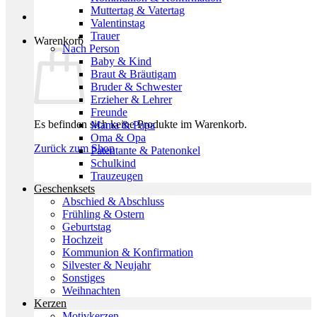
Muttertag & Vatertag
Valentinstag
Trauer
Warenkorb
Nach Person
Baby & Kind
Braut & Bräutigam
Bruder & Schwester
Erzieher & Lehrer
Freunde
Es befinden sich keine Produkte im Warenkorb.
Mama & Papa
Oma & Opa
Zurück zum Shop
Patentante & Patenonkel
Schulkind
Trauzeugen
Geschenksets
Abschied & Abschluss
Frühling & Ostern
Geburtstag
Hochzeit
Kommunion & Konfirmation
Silvester & Neujahr
Sonstiges
Weihnachten
Kerzen
Motivkerzen