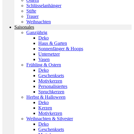
Ostern
Schlüsselanhänger
Stifte
Trauer
Weihnachten
Saisonales
Ganzjährig
Deko
Haus & Garten
Sonnenfänger & Hoops
Untersetzer
Vasen
Frühling & Ostern
Deko
Geschenksets
Motivkerzen
Personalisiertes
Spruchkerzen
Herbst & Halloween
Deko
Kerzen
Motivkerzen
Weihnachten & Silvester
Deko
Geschenksets