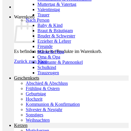
Muttertag & Vatertag
Valentinstag
Trauer
Warenkorb
Nach Person
Baby & Kind
Braut & Bräutigam
Bruder & Schwester
Erzieher & Lehrer
Freunde
Es befinden sich keine Produkte im Warenkorb.
Mama & Papa
Oma & Opa
Zurück zum Shop
Patentante & Patenonkel
Schulkind
Trauzeugen
Geschenksets
Abschied & Abschluss
Frühling & Ostern
Geburtstag
Hochzeit
Kommunion & Konfirmation
Silvester & Neujahr
Sonstiges
Weihnachten
Kerzen
Motivkerzen