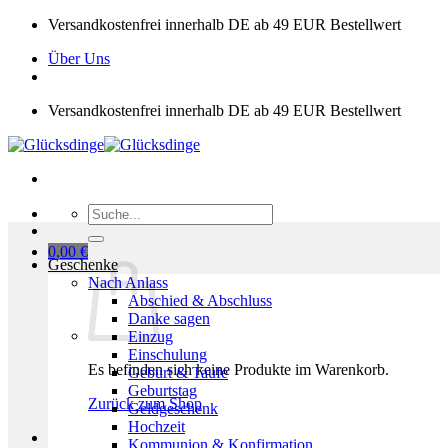
Zum
Versandkostenfrei innerhalb DE ab 49 EUR Bestellwert
Inhalt
Über Uns
springen
Versandkostenfrei innerhalb DE ab 49 EUR Bestellwert
Suchen
nach:
0,00
€
Geschenke
Nach Anlass
Abschied & Abschluss
Danke sagen
Einzug
Einschulung
Es befinden sich keine Produkte im Warenkorb.
Geburt & Taufe
Geburtstag
Zurück zum Shop
Geldgeschenk
Hochzeit
Kommunion & Konfirmation