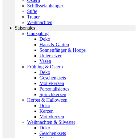
Ostern
Schlüsselanhänger
Stifte
Trauer
Weihnachten
Saisonales
Ganzjährig
Deko
Haus & Garten
Sonnenfänger & Hoops
Untersetzer
Vasen
Frühling & Ostern
Deko
Geschenksets
Motivkerzen
Personalisiertes
Spruchkerzen
Herbst & Halloween
Deko
Kerzen
Motivkerzen
Weihnachten & Silvester
Deko
Geschenksets