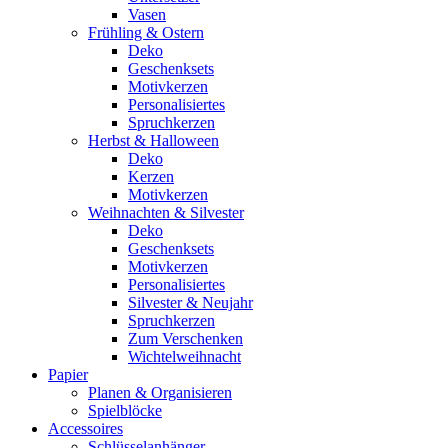
Vasen
Frühling & Ostern
Deko
Geschenksets
Motivkerzen
Personalisiertes
Spruchkerzen
Herbst & Halloween
Deko
Kerzen
Motivkerzen
Weihnachten & Silvester
Deko
Geschenksets
Motivkerzen
Personalisiertes
Silvester & Neujahr
Spruchkerzen
Zum Verschenken
Wichtelweihnacht
Papier
Planen & Organisieren
Spielblöcke
Accessoires
Schlüsselanhänger