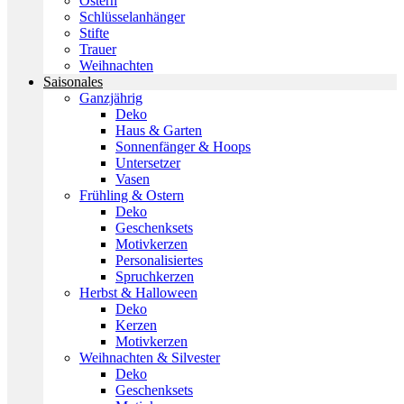
Ostern
Schlüsselanhänger
Stifte
Trauer
Weihnachten
Saisonales
Ganzjährig
Deko
Haus & Garten
Sonnenfänger & Hoops
Untersetzer
Vasen
Frühling & Ostern
Deko
Geschenksets
Motivkerzen
Personalisiertes
Spruchkerzen
Herbst & Halloween
Deko
Kerzen
Motivkerzen
Weihnachten & Silvester
Deko
Geschenksets