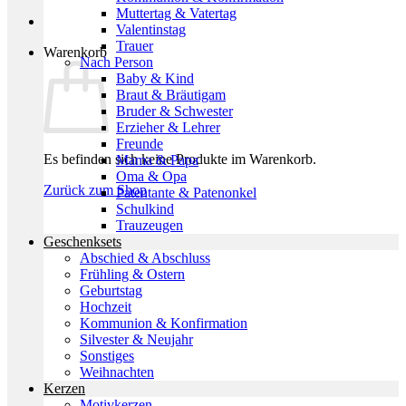
Muttertag & Vatertag
Valentinstag
Trauer
Warenkorb
Nach Person
Baby & Kind
Braut & Bräutigam
Bruder & Schwester
Erzieher & Lehrer
Freunde
Es befinden sich keine Produkte im Warenkorb.
Mama & Papa
Oma & Opa
Zurück zum Shop
Patentante & Patenonkel
Schulkind
Trauzeugen
Geschenksets
Abschied & Abschluss
Frühling & Ostern
Geburtstag
Hochzeit
Kommunion & Konfirmation
Silvester & Neujahr
Sonstiges
Weihnachten
Kerzen
Motivkerzen