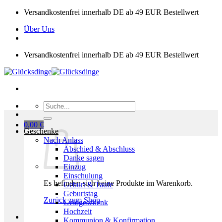
Zum
Versandkostenfrei innerhalb DE ab 49 EUR Bestellwert
Inhalt
Über Uns
springen
Versandkostenfrei innerhalb DE ab 49 EUR Bestellwert
Suchen
nach:
0,00
€
Geschenke
Nach Anlass
Abschied & Abschluss
Danke sagen
Einzug
Einschulung
Es befinden sich keine Produkte im Warenkorb.
Geburt & Taufe
Geburtstag
Zurück zum Shop
Geldgeschenk
Hochzeit
Kommunion & Konfirmation