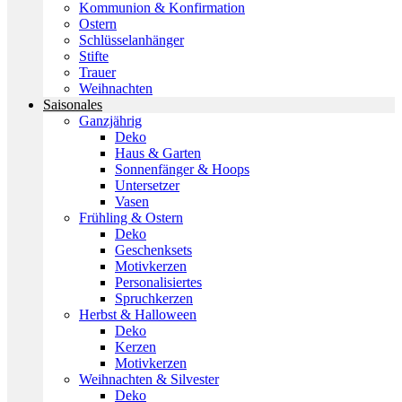
Kommunion & Konfirmation
Ostern
Schlüsselanhänger
Stifte
Trauer
Weihnachten
Saisonales
Ganzjährig
Deko
Haus & Garten
Sonnenfänger & Hoops
Untersetzer
Vasen
Frühling & Ostern
Deko
Geschenksets
Motivkerzen
Personalisiertes
Spruchkerzen
Herbst & Halloween
Deko
Kerzen
Motivkerzen
Weihnachten & Silvester
Deko