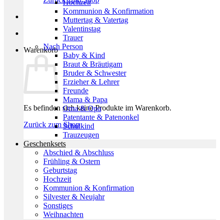
Hochzeit
Kommunion & Konfirmation
Muttertag & Vatertag
Valentinstag
Trauer
Nach Person
Warenkorb
Baby & Kind
Braut & Bräutigam
Bruder & Schwester
Erzieher & Lehrer
Freunde
Mama & Papa
Es befinden sich keine Produkte im Warenkorb.
Oma & Opa
Patentante & Patenonkel
Zurück zum Shop
Schulkind
Trauzeugen
Geschenksets
Abschied & Abschluss
Frühling & Ostern
Geburtstag
Hochzeit
Kommunion & Konfirmation
Silvester & Neujahr
Sonstiges
Weihnachten