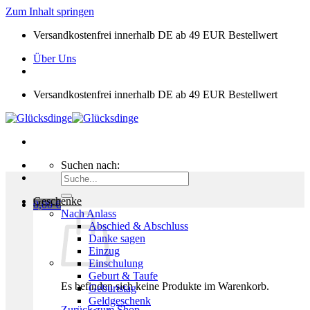
Zum Inhalt springen
Versandkostenfrei innerhalb DE ab 49 EUR Bestellwert
Über Uns
Versandkostenfrei innerhalb DE ab 49 EUR Bestellwert
Suchen nach:
Geschenke
0,00
€
Nach Anlass
Abschied & Abschluss
Danke sagen
Einzug
Einschulung
Geburt & Taufe
Es befinden sich keine Produkte im Warenkorb.
Geburtstag
Geldgeschenk
Zurück zum Shop