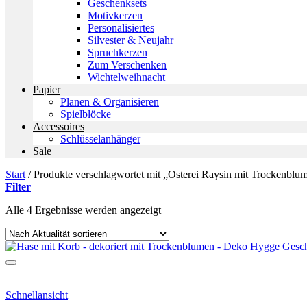
Geschenksets
Motivkerzen
Personalisiertes
Silvester & Neujahr
Spruchkerzen
Zum Verschenken
Wichtelweihnacht
Papier
Planen & Organisieren
Spielblöcke
Accessoires
Schlüsselanhänger
Sale
Start
/
Produkte verschlagwortet mit „Osterei Raysin mit Trockenblu
Filter
Nach
Alle 4 Ergebnisse werden angezeigt
Aktualität
sortiert
Schnellansicht