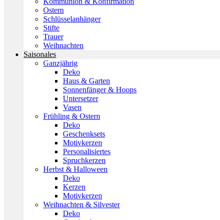
Kommunion & Konfirmation
Ostern
Schlüsselanhänger
Stifte
Trauer
Weihnachten
Saisonales
Ganzjährig
Deko
Haus & Garten
Sonnenfänger & Hoops
Untersetzer
Vasen
Frühling & Ostern
Deko
Geschenksets
Motivkerzen
Personalisiertes
Spruchkerzen
Herbst & Halloween
Deko
Kerzen
Motivkerzen
Weihnachten & Silvester
Deko