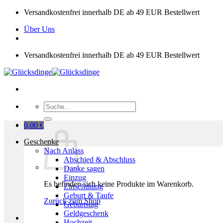
Zum
Versandkostenfrei innerhalb DE ab 49 EUR Bestellwert
Inhalt
Über Uns
springen
Versandkostenfrei innerhalb DE ab 49 EUR Bestellwert
Suchen
nach:
0,00
€
Geschenke
Nach Anlass
Abschied & Abschluss
Danke sagen
Einzug
Es befinden sich keine Produkte im Warenkorb.
Einschulung
Geburt & Taufe
Zurück zum Shop
Geburtstag
Geldgeschenk
Hochzeit