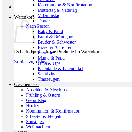
Kommunion & Konfirmation
Muttertag & Vatertag
Valentinstag
Warenkorb
Trauer
Nach Person
Baby & Kind
Braut & Bräutigam
Bruder & Schwester
Erzieher & Lehrer
Es befinden sich keine Produkte im Warenkorb.
Freunde
Mama & Papa
Zurück zum Shop
Oma & Opa
Patentante & Patenonkel
Schulkind
Trauzeugen
Geschenksets
Abschied & Abschluss
Frühling & Ostern
Geburtstag
Hochzeit
Kommunion & Konfirmation
Silvester & Neujahr
Sonstiges
Weihnachten