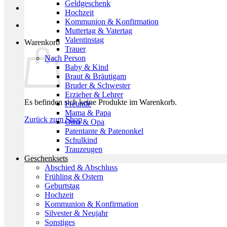
Geldgeschenk
Hochzeit
Kommunion & Konfirmation
Muttertag & Vatertag
Valentinstag
Warenkorb
Trauer
Nach Person
Baby & Kind
Braut & Bräutigam
Bruder & Schwester
Erzieher & Lehrer
Es befinden sich keine Produkte im Warenkorb.
Freunde
Mama & Papa
Zurück zum Shop
Oma & Opa
Patentante & Patenonkel
Schulkind
Trauzeugen
Geschenksets
Abschied & Abschluss
Frühling & Ostern
Geburtstag
Hochzeit
Kommunion & Konfirmation
Silvester & Neujahr
Sonstiges