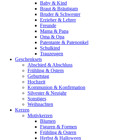
Baby & Kind
Braut & Bräutigam
Bruder & Schwester
Erzieher & Lehrer
Freunde
Mama & Papa
Oma & Opa
Patentante & Patenonkel
Schulkind
Trauzeugen
Geschenksets
Abschied & Abschluss
Frühling & Ostern
Geburtstag
Hochzeit
Kommunion & Konfirmation
Silvester & Neujahr
Sonstiges
Weihnachten
Kerzen
Motivkerzen
Blumen
Figuren & Formen
Frühling & Ostern
Herbst & Halloween