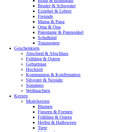
Braut & Bräutigam
Bruder & Schwester
Erzieher & Lehrer
Freunde
Mama & Papa
Oma & Opa
Patentante & Patenonkel
Schulkind
Trauzeugen
Geschenksets
Abschied & Abschluss
Frühling & Ostern
Geburtstag
Hochzeit
Kommunion & Konfirmation
Silvester & Neujahr
Sonstiges
Weihnachten
Kerzen
Motivkerzen
Blumen
Figuren & Formen
Frühling & Ostern
Herbst & Halloween
Tiere