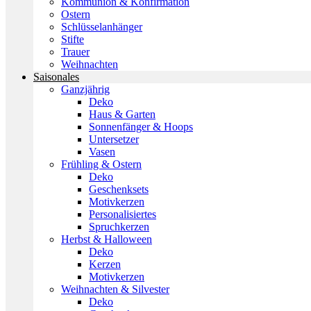
Kommunion & Konfirmation
Ostern
Schlüsselanhänger
Stifte
Trauer
Weihnachten
Saisonales
Ganzjährig
Deko
Haus & Garten
Sonnenfänger & Hoops
Untersetzer
Vasen
Frühling & Ostern
Deko
Geschenksets
Motivkerzen
Personalisiertes
Spruchkerzen
Herbst & Halloween
Deko
Kerzen
Motivkerzen
Weihnachten & Silvester
Deko