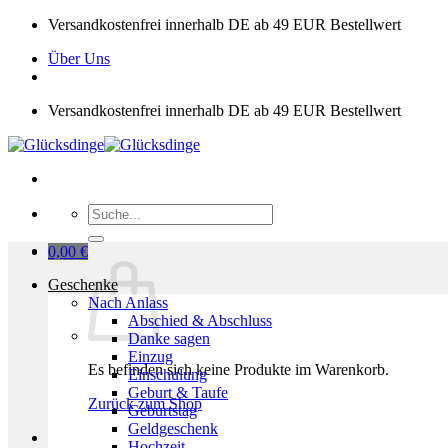
Zum
Versandkostenfrei innerhalb DE ab 49 EUR Bestellwert
Inhalt
Über Uns
springen
Versandkostenfrei innerhalb DE ab 49 EUR Bestellwert
Suchen
nach:
0,00
€
Geschenke
Nach Anlass
Abschied & Abschluss
Danke sagen
Einzug
Es befinden sich keine Produkte im Warenkorb.
Einschulung
Geburt & Taufe
Zurück zum Shop
Geburtstag
Geldgeschenk
Hochzeit