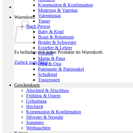
Kommunion & Konfirmation
Muttertag & Vatertag
Valentinstag
Warenkorb
Trauer
Nach Person
Baby & Kind
Braut & Bräutigam
Bruder & Schwester
Erzieher & Lehrer
Es befinden sich keine Produkte im Warenkorb.
Freunde
Mama & Papa
Zurück zum Shop
Oma & Opa
Patentante & Patenonkel
Schulkind
Trauzeugen
Geschenksets
Abschied & Abschluss
Frühling & Ostern
Geburtstag
Hochzeit
Kommunion & Konfirmation
Silvester & Neujahr
Sonstiges
Weihnachten