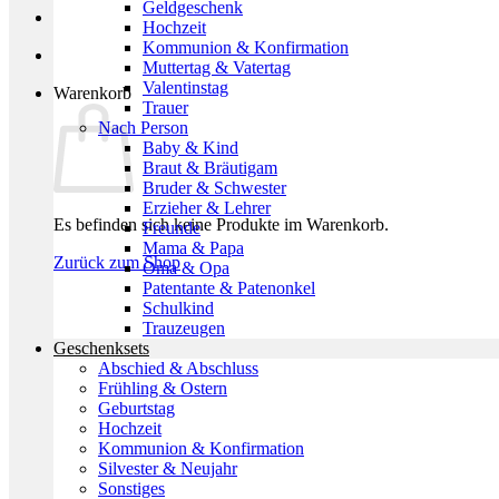
Geldgeschenk
Hochzeit
Kommunion & Konfirmation
Muttertag & Vatertag
Valentinstag
Warenkorb
Trauer
Nach Person
Baby & Kind
Braut & Bräutigam
Bruder & Schwester
Erzieher & Lehrer
Es befinden sich keine Produkte im Warenkorb.
Freunde
Mama & Papa
Zurück zum Shop
Oma & Opa
Patentante & Patenonkel
Schulkind
Trauzeugen
Geschenksets
Abschied & Abschluss
Frühling & Ostern
Geburtstag
Hochzeit
Kommunion & Konfirmation
Silvester & Neujahr
Sonstiges