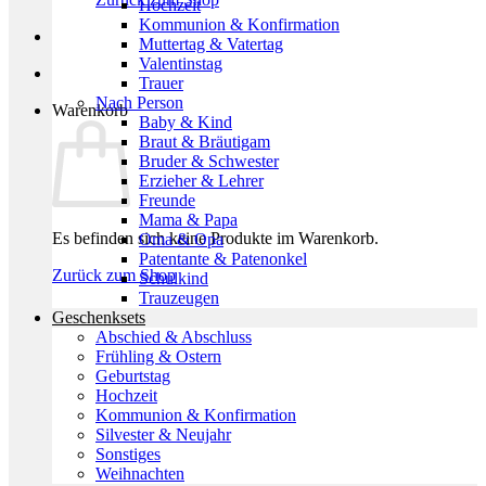
Hochzeit
Kommunion & Konfirmation
Muttertag & Vatertag
Valentinstag
Trauer
Nach Person
Warenkorb
Baby & Kind
Braut & Bräutigam
Bruder & Schwester
Erzieher & Lehrer
Freunde
Mama & Papa
Es befinden sich keine Produkte im Warenkorb.
Oma & Opa
Patentante & Patenonkel
Zurück zum Shop
Schulkind
Trauzeugen
Geschenksets
Abschied & Abschluss
Frühling & Ostern
Geburtstag
Hochzeit
Kommunion & Konfirmation
Silvester & Neujahr
Sonstiges
Weihnachten