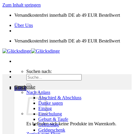
Zum Inhalt springen
Versandkostenfrei innerhalb DE ab 49 EUR Bestellwert
Über Uns
Versandkostenfrei innerhalb DE ab 49 EUR Bestellwert
Suchen nach:
Geschenke
0,00
€
Nach Anlass
Abschied & Abschluss
Danke sagen
Einzug
Einschulung
Geburt & Taufe
Es befinden sich keine Produkte im Warenkorb.
Geburtstag
Geldgeschenk
Zurück zum Shop