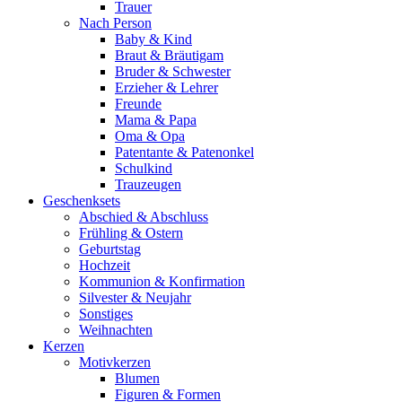
Trauer
Nach Person
Baby & Kind
Braut & Bräutigam
Bruder & Schwester
Erzieher & Lehrer
Freunde
Mama & Papa
Oma & Opa
Patentante & Patenonkel
Schulkind
Trauzeugen
Geschenksets
Abschied & Abschluss
Frühling & Ostern
Geburtstag
Hochzeit
Kommunion & Konfirmation
Silvester & Neujahr
Sonstiges
Weihnachten
Kerzen
Motivkerzen
Blumen
Figuren & Formen