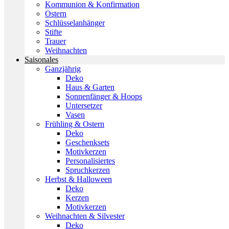
Kommunion & Konfirmation
Ostern
Schlüsselanhänger
Stifte
Trauer
Weihnachten
Saisonales
Ganzjährig
Deko
Haus & Garten
Sonnenfänger & Hoops
Untersetzer
Vasen
Frühling & Ostern
Deko
Geschenksets
Motivkerzen
Personalisiertes
Spruchkerzen
Herbst & Halloween
Deko
Kerzen
Motivkerzen
Weihnachten & Silvester
Deko