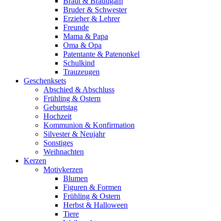
Braut & Bräutigam
Bruder & Schwester
Erzieher & Lehrer
Freunde
Mama & Papa
Oma & Opa
Patentante & Patenonkel
Schulkind
Trauzeugen
Geschenksets
Abschied & Abschluss
Frühling & Ostern
Geburtstag
Hochzeit
Kommunion & Konfirmation
Silvester & Neujahr
Sonstiges
Weihnachten
Kerzen
Motivkerzen
Blumen
Figuren & Formen
Frühling & Ostern
Herbst & Halloween
Tiere