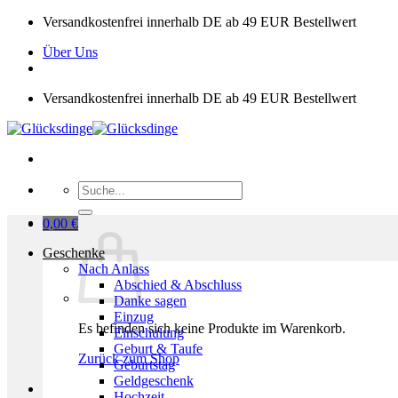
Zum
Versandkostenfrei innerhalb DE ab 49 EUR Bestellwert
Inhalt
Über Uns
springen
Versandkostenfrei innerhalb DE ab 49 EUR Bestellwert
Suchen
nach:
0,00
€
Geschenke
Nach Anlass
Abschied & Abschluss
Danke sagen
Einzug
Es befinden sich keine Produkte im Warenkorb.
Einschulung
Geburt & Taufe
Zurück zum Shop
Geburtstag
Geldgeschenk
Hochzeit