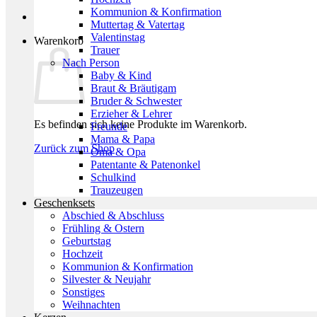
Kommunion & Konfirmation
Muttertag & Vatertag
Valentinstag
Warenkorb
Trauer
Nach Person
Baby & Kind
Braut & Bräutigam
Bruder & Schwester
Erzieher & Lehrer
Es befinden sich keine Produkte im Warenkorb.
Freunde
Mama & Papa
Zurück zum Shop
Oma & Opa
Patentante & Patenonkel
Schulkind
Trauzeugen
Geschenksets
Abschied & Abschluss
Frühling & Ostern
Geburtstag
Hochzeit
Kommunion & Konfirmation
Silvester & Neujahr
Sonstiges
Weihnachten