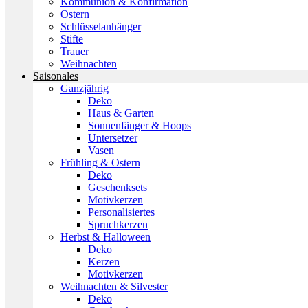
Kommunion & Konfirmation
Ostern
Schlüsselanhänger
Stifte
Trauer
Weihnachten
Saisonales
Ganzjährig
Deko
Haus & Garten
Sonnenfänger & Hoops
Untersetzer
Vasen
Frühling & Ostern
Deko
Geschenksets
Motivkerzen
Personalisiertes
Spruchkerzen
Herbst & Halloween
Deko
Kerzen
Motivkerzen
Weihnachten & Silvester
Deko