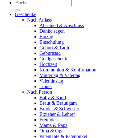
Suchen
nach:
Geschenke
Nach Anlass
Abschied & Abschluss
Danke sagen
Einzug
Einschulung
Geburt & Taufe
Geburtstag
Geldgeschenk
Hochzeit
Kommunion & Konfirmation
Muttertag & Vatertag
Valentinstag
Trauer
Nach Person
Baby & Kind
Braut & Bräutigam
Bruder & Schwester
Erzieher & Lehrer
Freunde
Mama & Papa
Oma & Opa
Patentante & Patenonkel