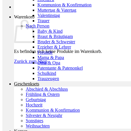
Kommunion & Konfirmation
Muttertag & Vatertag
Valentinstag
Warenkorb
Trauer
Nach Person
Baby & Kind
Braut & Bräutigam
Bruder & Schwester
Erzieher & Lehrer
Es befinden sich keine Produkte im Warenkorb.
Freunde
Mama & Papa
Zurück zum Shop
Oma & Opa
Patentante & Patenonkel
Schulkind
Trauzeugen
Geschenksets
Abschied & Abschluss
Frühling & Ostern
Geburtstag
Hochzeit
Kommunion & Konfirmation
Silvester & Neujahr
Sonstiges
Weihnachten