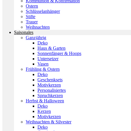
Kommunion & Konfirmation
Ostern
Schlüsselanhänger
Stifte
Trauer
Weihnachten
Saisonales
Ganzjährig
Deko
Haus & Garten
Sonnenfänger & Hoops
Untersetzer
Vasen
Frühling & Ostern
Deko
Geschenksets
Motivkerzen
Personalisiertes
Spruchkerzen
Herbst & Halloween
Deko
Kerzen
Motivkerzen
Weihnachten & Silvester
Deko