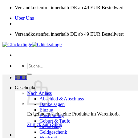
Zum
Versandkostenfrei innerhalb DE ab 49 EUR Bestellwert
Inhalt
Über Uns
springen
Versandkostenfrei innerhalb DE ab 49 EUR Bestellwert
Suchen
nach:
0,00
€
Geschenke
Nach Anlass
Abschied & Abschluss
Danke sagen
Einzug
Es befinden sich keine Produkte im Warenkorb.
Einschulung
Geburt & Taufe
Zurück zum Shop
Geburtstag
Geldgeschenk
Hochzeit