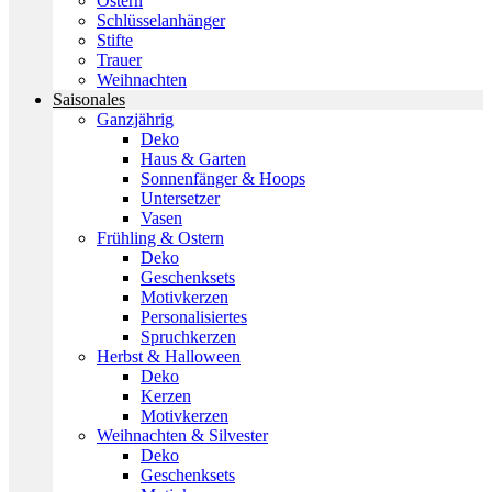
Ostern
Schlüsselanhänger
Stifte
Trauer
Weihnachten
Saisonales
Ganzjährig
Deko
Haus & Garten
Sonnenfänger & Hoops
Untersetzer
Vasen
Frühling & Ostern
Deko
Geschenksets
Motivkerzen
Personalisiertes
Spruchkerzen
Herbst & Halloween
Deko
Kerzen
Motivkerzen
Weihnachten & Silvester
Deko
Geschenksets