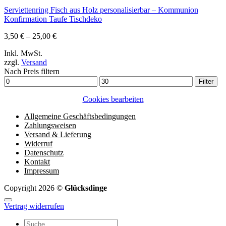
Serviettenring Fisch aus Holz personalisierbar – Kommunion
Konfirmation Taufe Tischdeko
Preisspanne:
3,50
€
–
25,00
€
3,50 €
Inkl. MwSt.
bis
zzgl.
Versand
25,00 €
Nach Preis filtern
Min.
Max.
Filter
Preis
Preis
Cookies bearbeiten
Allgemeine Geschäftsbedingungen
Zahlungsweisen
Versand & Lieferung
Widerruf
Datenschutz
Kontakt
Impressum
Copyright 2026 ©
Glücksdinge
Vertrag widerrufen
Suchen