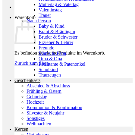
Muttertag & Vatertag
Valentinstag
Trauer
Warenkorb
Nach Person
Baby & Kind
Braut & Bräutigam
Bruder & Schwester
Erzieher & Lehrer
Freunde
Es befinden sich keine Produkte im Warenkorb.
Mama & Papa
Oma & Opa
Zurück zum Shop
Patentante & Patenonkel
Schulkind
Trauzeugen
Geschenksets
Abschied & Abschluss
Frühling & Ostern
Geburtstag
Hochzeit
Kommunion & Konfirmation
Silvester & Neujahr
Sonstiges
Weihnachten
Kerzen
Motivkerzen