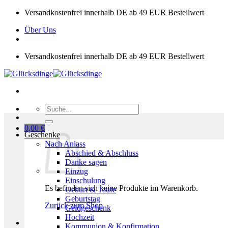
Zum
Versandkostenfrei innerhalb DE ab 49 EUR Bestellwert
Inhalt
Über Uns
springen
Versandkostenfrei innerhalb DE ab 49 EUR Bestellwert
Suchen
nach:
0,00
€
Geschenke
Nach Anlass
Abschied & Abschluss
Danke sagen
Einzug
Einschulung
Es befinden sich keine Produkte im Warenkorb.
Geburt & Taufe
Geburtstag
Zurück zum Shop
Geldgeschenk
Hochzeit
Kommunion & Konfirmation