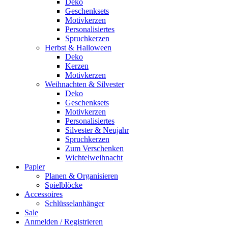
Deko
Geschenksets
Motivkerzen
Personalisiertes
Spruchkerzen
Herbst & Halloween
Deko
Kerzen
Motivkerzen
Weihnachten & Silvester
Deko
Geschenksets
Motivkerzen
Personalisiertes
Silvester & Neujahr
Spruchkerzen
Zum Verschenken
Wichtelweihnacht
Papier
Planen & Organisieren
Spielblöcke
Accessoires
Schlüsselanhänger
Sale
Anmelden / Registrieren