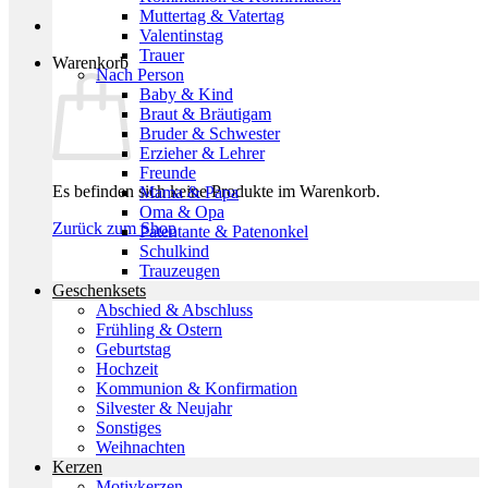
Muttertag & Vatertag
Valentinstag
Trauer
Warenkorb
Nach Person
Baby & Kind
Braut & Bräutigam
Bruder & Schwester
Erzieher & Lehrer
Freunde
Es befinden sich keine Produkte im Warenkorb.
Mama & Papa
Oma & Opa
Zurück zum Shop
Patentante & Patenonkel
Schulkind
Trauzeugen
Geschenksets
Abschied & Abschluss
Frühling & Ostern
Geburtstag
Hochzeit
Kommunion & Konfirmation
Silvester & Neujahr
Sonstiges
Weihnachten
Kerzen
Motivkerzen