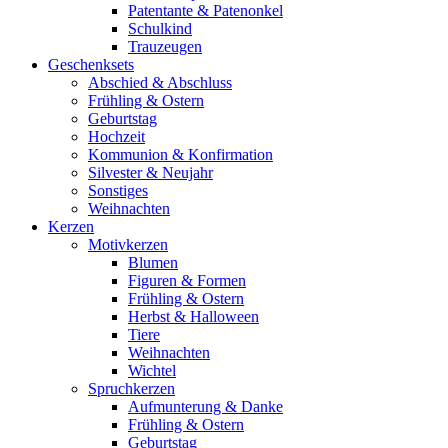
Patentante & Patenonkel
Schulkind
Trauzeugen
Geschenksets
Abschied & Abschluss
Frühling & Ostern
Geburtstag
Hochzeit
Kommunion & Konfirmation
Silvester & Neujahr
Sonstiges
Weihnachten
Kerzen
Motivkerzen
Blumen
Figuren & Formen
Frühling & Ostern
Herbst & Halloween
Tiere
Weihnachten
Wichtel
Spruchkerzen
Aufmunterung & Danke
Frühling & Ostern
Geburtstag