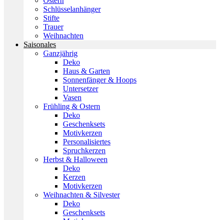
Ostern
Schlüsselanhänger
Stifte
Trauer
Weihnachten
Saisonales
Ganzjährig
Deko
Haus & Garten
Sonnenfänger & Hoops
Untersetzer
Vasen
Frühling & Ostern
Deko
Geschenksets
Motivkerzen
Personalisiertes
Spruchkerzen
Herbst & Halloween
Deko
Kerzen
Motivkerzen
Weihnachten & Silvester
Deko
Geschenksets