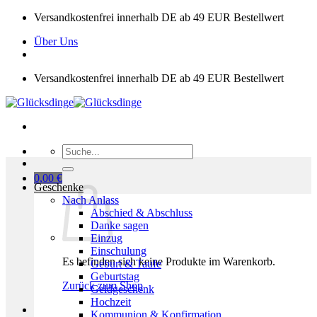
Zum
Versandkostenfrei innerhalb DE ab 49 EUR Bestellwert
Inhalt
Über Uns
springen
Versandkostenfrei innerhalb DE ab 49 EUR Bestellwert
Suchen
nach:
0,00
€
Geschenke
Nach Anlass
Abschied & Abschluss
Danke sagen
Einzug
Einschulung
Es befinden sich keine Produkte im Warenkorb.
Geburt & Taufe
Geburtstag
Zurück zum Shop
Geldgeschenk
Hochzeit
Kommunion & Konfirmation