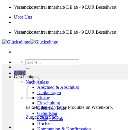
Zum
Versandkostenfrei innerhalb DE ab 49 EUR Bestellwert
Inhalt
Über Uns
springen
Versandkostenfrei innerhalb DE ab 49 EUR Bestellwert
Suchen
nach:
0,00
€
Geschenke
Nach Anlass
Abschied & Abschluss
Danke sagen
Einzug
Einschulung
Es befinden sich keine Produkte im Warenkorb.
Geburt & Taufe
Geburtstag
Zurück zum Shop
Geldgeschenk
Hochzeit
Kommunion & Konfirmation