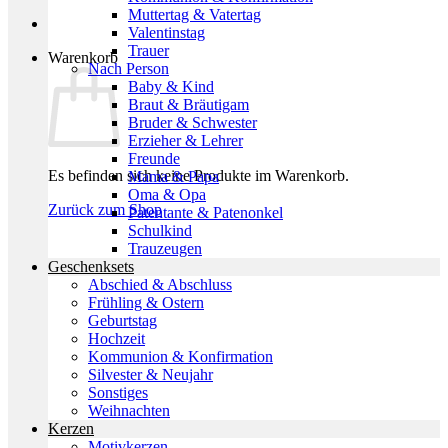
Muttertag & Vatertag
Valentinstag
Trauer
Warenkorb
Nach Person
Baby & Kind
Braut & Bräutigam
Bruder & Schwester
Erzieher & Lehrer
Freunde
Es befinden sich keine Produkte im Warenkorb.
Mama & Papa
Oma & Opa
Zurück zum Shop
Patentante & Patenonkel
Schulkind
Trauzeugen
Geschenksets
Abschied & Abschluss
Frühling & Ostern
Geburtstag
Hochzeit
Kommunion & Konfirmation
Silvester & Neujahr
Sonstiges
Weihnachten
Kerzen
Motivkerzen