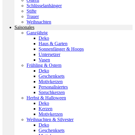
Ostern
Schlüsselanhänger
Stifte
Trauer
Weihnachten
Saisonales
Ganzjährig
Deko
Haus & Garten
Sonnenfänger & Hoops
Untersetzer
Vasen
Frühling & Ostern
Deko
Geschenksets
Motivkerzen
Personalisiertes
Spruchkerzen
Herbst & Halloween
Deko
Kerzen
Motivkerzen
Weihnachten & Silvester
Deko
Geschenksets