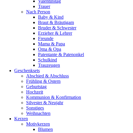
Valentinstag
Trauer
Nach Person
Baby & Kind
Braut & Bräutigam
Bruder & Schwester
Erzieher & Lehrer
Freunde
Mama & Papa
Oma & Opa
Patentante & Patenonkel
Schulkind
Trauzeugen
Geschenksets
Abschied & Abschluss
Frühling & Ostern
Geburtstag
Hochzeit
Kommunion & Konfirmation
Silvester & Neujahr
Sonstiges
Weihnachten
Kerzen
Motivkerzen
Blumen