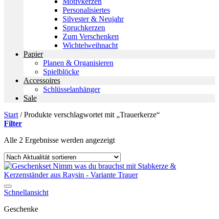
Motivkerzen
Personalisiertes
Silvester & Neujahr
Spruchkerzen
Zum Verschenken
Wichtelweihnacht
Papier
Planen & Organisieren
Spielblöcke
Accessoires
Schlüsselanhänger
Sale
Start
/
Produkte verschlagwortet mit „Trauerkerze“
Filter
Nach
Alle 2 Ergebnisse werden angezeigt
Aktualität
sortiert
Auf die Wunschliste
Schnellansicht
Geschenke