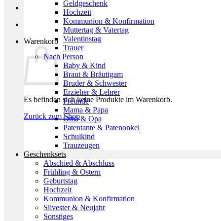
Geldgeschenk
Hochzeit
Kommunion & Konfirmation
Muttertag & Vatertag
Valentinstag
Warenkorb
Trauer
Nach Person
Baby & Kind
Braut & Bräutigam
Bruder & Schwester
Erzieher & Lehrer
Es befinden sich keine Produkte im Warenkorb.
Freunde
Mama & Papa
Zurück zum Shop
Oma & Opa
Patentante & Patenonkel
Schulkind
Trauzeugen
Geschenksets
Abschied & Abschluss
Frühling & Ostern
Geburtstag
Hochzeit
Kommunion & Konfirmation
Silvester & Neujahr
Sonstiges