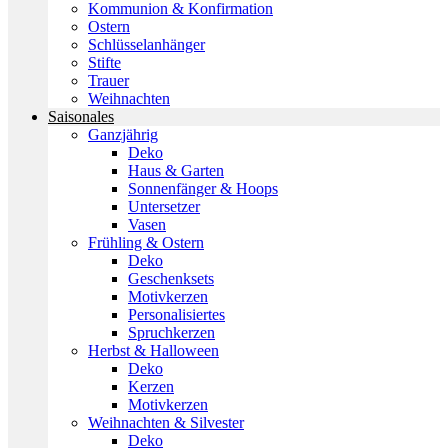
Kommunion & Konfirmation
Ostern
Schlüsselanhänger
Stifte
Trauer
Weihnachten
Saisonales
Ganzjährig
Deko
Haus & Garten
Sonnenfänger & Hoops
Untersetzer
Vasen
Frühling & Ostern
Deko
Geschenksets
Motivkerzen
Personalisiertes
Spruchkerzen
Herbst & Halloween
Deko
Kerzen
Motivkerzen
Weihnachten & Silvester
Deko