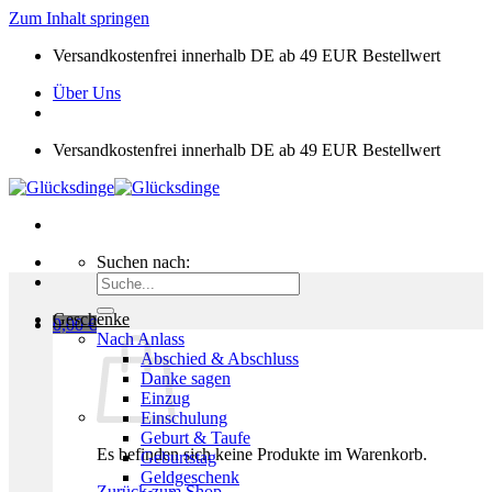
Zum Inhalt springen
Versandkostenfrei innerhalb DE ab 49 EUR Bestellwert
Über Uns
Versandkostenfrei innerhalb DE ab 49 EUR Bestellwert
Suchen nach:
Geschenke
0,00
€
Nach Anlass
Abschied & Abschluss
Danke sagen
Einzug
Einschulung
Geburt & Taufe
Es befinden sich keine Produkte im Warenkorb.
Geburtstag
Geldgeschenk
Zurück zum Shop