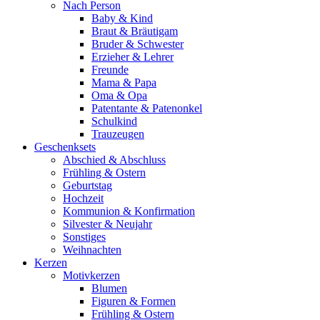
Nach Person
Baby & Kind
Braut & Bräutigam
Bruder & Schwester
Erzieher & Lehrer
Freunde
Mama & Papa
Oma & Opa
Patentante & Patenonkel
Schulkind
Trauzeugen
Geschenksets
Abschied & Abschluss
Frühling & Ostern
Geburtstag
Hochzeit
Kommunion & Konfirmation
Silvester & Neujahr
Sonstiges
Weihnachten
Kerzen
Motivkerzen
Blumen
Figuren & Formen
Frühling & Ostern