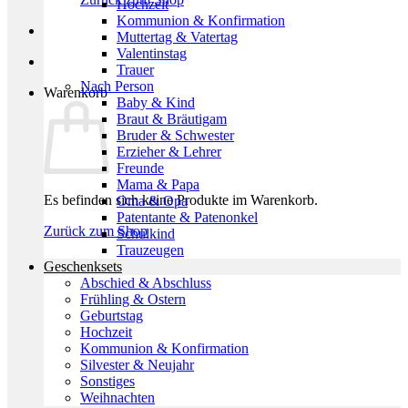
Hochzeit
Kommunion & Konfirmation
Muttertag & Vatertag
Valentinstag
Trauer
Nach Person
Warenkorb
Baby & Kind
Braut & Bräutigam
Bruder & Schwester
Erzieher & Lehrer
Freunde
Mama & Papa
Es befinden sich keine Produkte im Warenkorb.
Oma & Opa
Patentante & Patenonkel
Zurück zum Shop
Schulkind
Trauzeugen
Geschenksets
Abschied & Abschluss
Frühling & Ostern
Geburtstag
Hochzeit
Kommunion & Konfirmation
Silvester & Neujahr
Sonstiges
Weihnachten