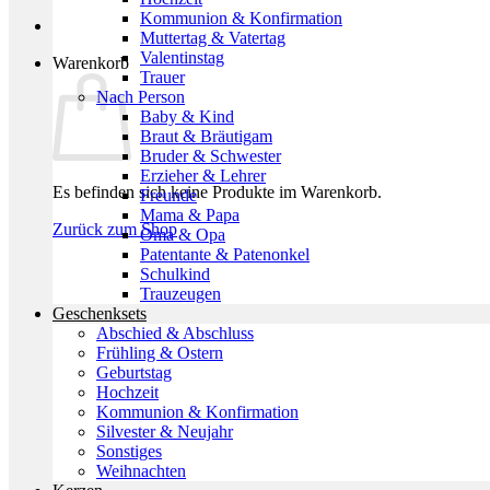
Kommunion & Konfirmation
Muttertag & Vatertag
Valentinstag
Warenkorb
Trauer
Nach Person
Baby & Kind
Braut & Bräutigam
Bruder & Schwester
Erzieher & Lehrer
Es befinden sich keine Produkte im Warenkorb.
Freunde
Mama & Papa
Zurück zum Shop
Oma & Opa
Patentante & Patenonkel
Schulkind
Trauzeugen
Geschenksets
Abschied & Abschluss
Frühling & Ostern
Geburtstag
Hochzeit
Kommunion & Konfirmation
Silvester & Neujahr
Sonstiges
Weihnachten