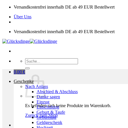
Zum
Versandkostenfrei innerhalb DE ab 49 EUR Bestellwert
Inhalt
Über Uns
springen
Versandkostenfrei innerhalb DE ab 49 EUR Bestellwert
Suchen
nach:
0,00
€
Geschenke
Nach Anlass
Abschied & Abschluss
Danke sagen
Einzug
Es befinden sich keine Produkte im Warenkorb.
Einschulung
Geburt & Taufe
Zurück zum Shop
Geburtstag
Geldgeschenk
Hochzeit