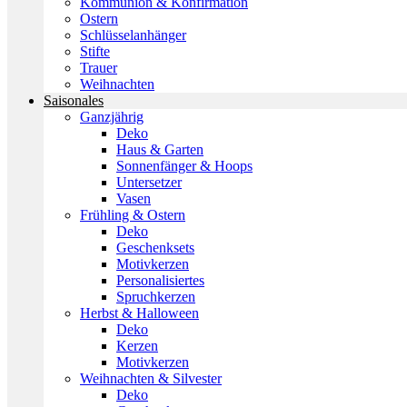
Kommunion & Konfirmation
Ostern
Schlüsselanhänger
Stifte
Trauer
Weihnachten
Saisonales
Ganzjährig
Deko
Haus & Garten
Sonnenfänger & Hoops
Untersetzer
Vasen
Frühling & Ostern
Deko
Geschenksets
Motivkerzen
Personalisiertes
Spruchkerzen
Herbst & Halloween
Deko
Kerzen
Motivkerzen
Weihnachten & Silvester
Deko