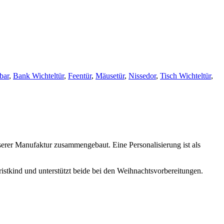
bar
,
Bank Wichteltür
,
Feentür
,
Mäusetür
,
Nissedor
,
Tisch Wichteltür
,
nserer Manufaktur zusammengebaut. Eine Personalisierung ist als
ristkind und unterstützt beide bei den Weihnachtsvorbereitungen.