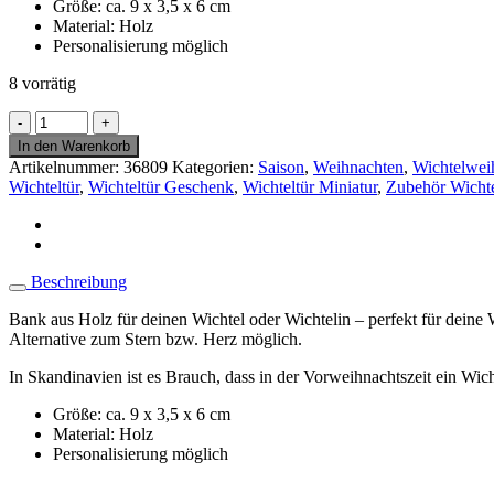
Größe: ca. 9 x 3,5 x 6 cm
Material: Holz
Personalisierung möglich
8 vorrätig
Bank
aus
In den Warenkorb
Holz
Artikelnummer:
36809
Kategorien:
Saison
,
Weihnachten
,
Wichtelwei
für
Wichteltür
,
Wichteltür Geschenk
,
Wichteltür Miniatur
,
Zubehör Wichte
Wichtel
Zubehör
Wichtelhaus
Wichteltür
Menge
Beschreibung
Bank aus Holz für deinen Wichtel oder Wichtelin – perfekt für deine 
Alternative zum Stern bzw. Herz möglich.
In Skandinavien ist es Brauch, dass in der Vorweihnachtszeit ein Wic
Größe: ca. 9 x 3,5 x 6 cm
Material: Holz
Personalisierung möglich