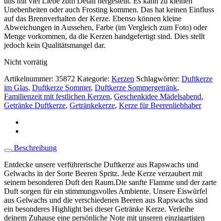
uns mit viel Liebe zum Detail hergestellt. Es kann zu kleinen
Unebenheiten oder auch Frosting kommen. Das hat keinen Einfluss
auf das Brennverhalten der Kerze. Ebenso können kleine
Abweichungen in Aussehen, Farbe (im Vergleich zum Foto) oder
Menge vorkommen, da die Kerzen handgefertigt sind. Dies stellt
jedoch kein Qualitätsmangel dar.
Nicht vorrätig
Artikelnummer:
35872
Kategorie:
Kerzen
Schlagwörter:
Duftkerze
im Glas
,
Duftkerze Sommer
,
Duftkerze Sommergetränk
,
Familienzeit mit festlichen Kerzen
,
Geschenkidee Mädelsabend
,
Getränke Duftkerze
,
Getränkekerze
,
Kerze für Beerenliebhaber
Beschreibung
Entdecke unsere verführerische Duftkerze aus Rapswachs und
Gelwachs in der Sorte Beeren Spritz. Jede Kerze verzaubert mit
seinem besonderen Duft den Raum.Die sanfte Flamme und der zarte
Duft sorgen für ein stimmungsvolles Ambiente. Unsere Eiswürfel
aus Gelwachs und die verschiedenen Beeren aus Rapswachs sind
ein besonderes Highlight bei dieser Getränke Kerze. Verleihe
deinem Zuhause eine persönliche Note mit unseren einzigartigen