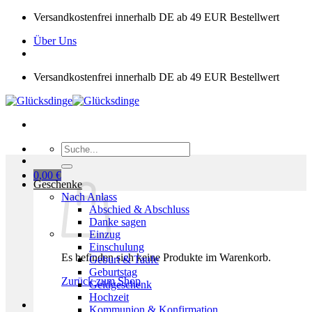
Zum
Versandkostenfrei innerhalb DE ab 49 EUR Bestellwert
Inhalt
Über Uns
springen
Versandkostenfrei innerhalb DE ab 49 EUR Bestellwert
Suchen
nach:
0,00
€
Geschenke
Nach Anlass
Abschied & Abschluss
Danke sagen
Einzug
Einschulung
Es befinden sich keine Produkte im Warenkorb.
Geburt & Taufe
Geburtstag
Zurück zum Shop
Geldgeschenk
Hochzeit
Kommunion & Konfirmation