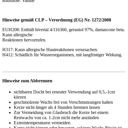
Basisnote: Vanille
Hin
weise gemäß CLP – Verordnung (EG) Nr. 1272/2008
EUH208: Enthält hivertal 4/116360, geraniol 97%, damascone beta.
Kann allergische
Reaktionen hervorrufen.
H317: Kann allergische Hautreaktionen verursachen.
H412: Schädlich für Wasserorganismen, mit langfristiger Wirkung.
Hinweise zum Abbrennen
sichtbaren Docht bei erneuter Verwendung auf 0,5,-1cm
kürzen
geschmolzene Wachs frei von Verschmutzungen halten
Kerze nicht länger als 4 Stunden brennen lassen
Zur Vermeidung von Glasbruch die Kerze bei einem
Restwachs von ca. 1-2cm nicht mehr anzünden
Extremtemperaturen vermeiden
Kerze nicht kippen oder bewegen, solange Wachs flüssig ist