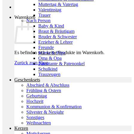
Muttertag & Vatertag
Valentinstag
Trauer
Warenkorb
Nach Person
Baby & Kind
Braut & Bräutigam
Bruder & Schwester
Erzieher & Lehrer
Freunde
Es befinden sich keine Produkte im Warenkorb.
Mama & Papa
Oma & Opa
Zurück zum Shop
Patentante & Patenonkel
Schulkind
Trauzeugen
Geschenksets
Abschied & Abschluss
Frühling & Ostern
Geburtstag
Hochzeit
Kommunion & Konfirmation
Silvester & Neujahr
Sonstiges
Weihnachten
Kerzen
Motivkerzen