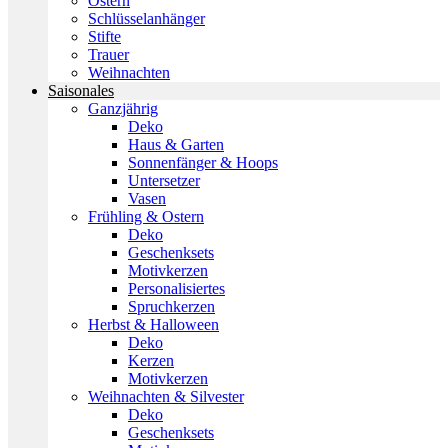
Ostern
Schlüsselanhänger
Stifte
Trauer
Weihnachten
Saisonales
Ganzjährig
Deko
Haus & Garten
Sonnenfänger & Hoops
Untersetzer
Vasen
Frühling & Ostern
Deko
Geschenksets
Motivkerzen
Personalisiertes
Spruchkerzen
Herbst & Halloween
Deko
Kerzen
Motivkerzen
Weihnachten & Silvester
Deko
Geschenksets