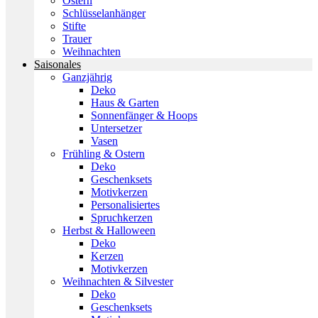
Ostern
Schlüsselanhänger
Stifte
Trauer
Weihnachten
Saisonales
Ganzjährig
Deko
Haus & Garten
Sonnenfänger & Hoops
Untersetzer
Vasen
Frühling & Ostern
Deko
Geschenksets
Motivkerzen
Personalisiertes
Spruchkerzen
Herbst & Halloween
Deko
Kerzen
Motivkerzen
Weihnachten & Silvester
Deko
Geschenksets