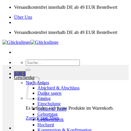
Zum
Versandkostenfrei innerhalb DE ab 49 EUR Bestellwert
Inhalt
Über Uns
springen
Versandkostenfrei innerhalb DE ab 49 EUR Bestellwert
Suchen
nach:
0,00
€
Geschenke
Nach Anlass
Abschied & Abschluss
Danke sagen
Einzug
Einschulung
Es befinden sich keine Produkte im Warenkorb.
Geburt & Taufe
Geburtstag
Zurück zum Shop
Geldgeschenk
Hochzeit
Kommunion & Konfirmation