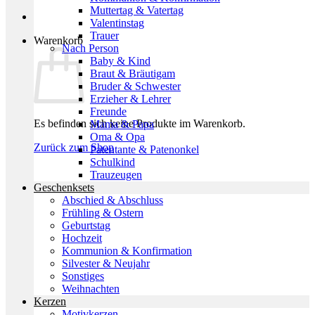
Muttertag & Vatertag
Valentinstag
Trauer
Warenkorb
Nach Person
Baby & Kind
Braut & Bräutigam
Bruder & Schwester
Erzieher & Lehrer
Freunde
Es befinden sich keine Produkte im Warenkorb.
Mama & Papa
Oma & Opa
Zurück zum Shop
Patentante & Patenonkel
Schulkind
Trauzeugen
Geschenksets
Abschied & Abschluss
Frühling & Ostern
Geburtstag
Hochzeit
Kommunion & Konfirmation
Silvester & Neujahr
Sonstiges
Weihnachten
Kerzen
Motivkerzen