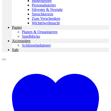
Motivkerzen
Personalisiertes
Silvester & Neujahr
Spruchkerzen
Zum Verschenken
Wichtelweihnacht
Papier
Planen & Organisieren
Spielblöcke
Accessoires
Schlüsselanhänger
Sale