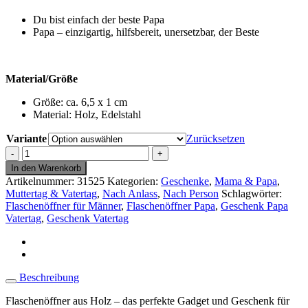
Du bist einfach der beste Papa
Papa – einzigartig, hilfsbereit, unersetzbar, der Beste
Material/Größe
Größe: ca. 6,5 x 1 cm
Material: Holz, Edelstahl
Variante
Zurücksetzen
Flaschenöffner
Holz
In den Warenkorb
rund
Artikelnummer:
31525
Kategorien:
Geschenke
,
Mama & Papa
,
magnetisch
Muttertag & Vatertag
,
Nach Anlass
,
Nach Person
Schlagwörter:
-
Flaschenöffner für Männer
,
Flaschenöffner Papa
,
Geschenk Papa
Geschenk
Vatertag
,
Geschenk Vatertag
Vatertag
-
Papa
Menge
Beschreibung
Flaschenöffner aus Holz – das perfekte Gadget und Geschenk für