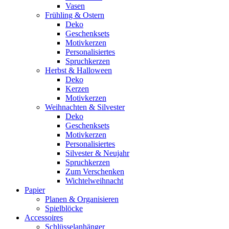
Vasen
Frühling & Ostern
Deko
Geschenksets
Motivkerzen
Personalisiertes
Spruchkerzen
Herbst & Halloween
Deko
Kerzen
Motivkerzen
Weihnachten & Silvester
Deko
Geschenksets
Motivkerzen
Personalisiertes
Silvester & Neujahr
Spruchkerzen
Zum Verschenken
Wichtelweihnacht
Papier
Planen & Organisieren
Spielblöcke
Accessoires
Schlüsselanhänger