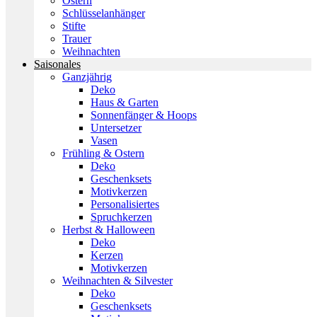
Ostern
Schlüsselanhänger
Stifte
Trauer
Weihnachten
Saisonales
Ganzjährig
Deko
Haus & Garten
Sonnenfänger & Hoops
Untersetzer
Vasen
Frühling & Ostern
Deko
Geschenksets
Motivkerzen
Personalisiertes
Spruchkerzen
Herbst & Halloween
Deko
Kerzen
Motivkerzen
Weihnachten & Silvester
Deko
Geschenksets