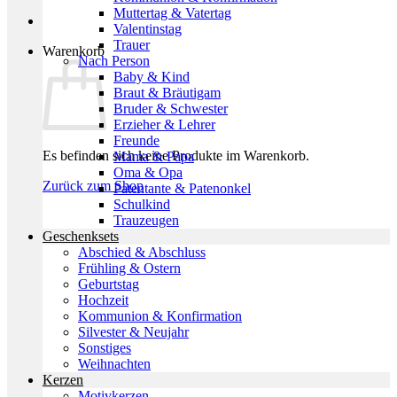
Muttertag & Vatertag
Valentinstag
Trauer
Warenkorb
Nach Person
Baby & Kind
Braut & Bräutigam
Bruder & Schwester
Erzieher & Lehrer
Freunde
Es befinden sich keine Produkte im Warenkorb.
Mama & Papa
Oma & Opa
Zurück zum Shop
Patentante & Patenonkel
Schulkind
Trauzeugen
Geschenksets
Abschied & Abschluss
Frühling & Ostern
Geburtstag
Hochzeit
Kommunion & Konfirmation
Silvester & Neujahr
Sonstiges
Weihnachten
Kerzen
Motivkerzen