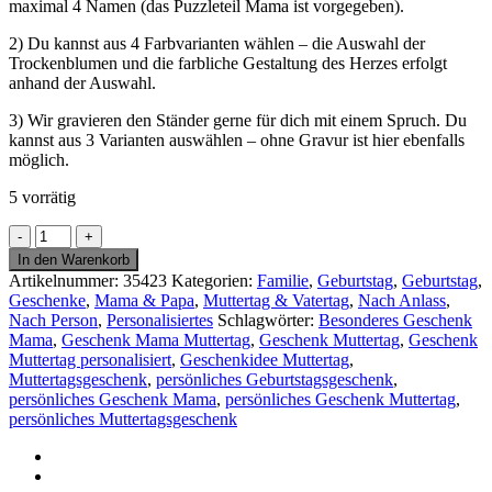
maximal 4 Namen (das Puzzleteil Mama ist vorgegeben).
2) Du kannst aus 4 Farbvarianten wählen – die Auswahl der
Trockenblumen und die farbliche Gestaltung des Herzes erfolgt
anhand der Auswahl.
3) Wir gravieren den Ständer gerne für dich mit einem Spruch. Du
kannst aus 3 Varianten auswählen – ohne Gravur ist hier ebenfalls
möglich.
5 vorrätig
Herz
Mama
In den Warenkorb
aus
Artikelnummer:
35423
Kategorien:
Familie
,
Geburtstag
,
Geburtstag
,
Holz
Geschenke
,
Mama & Papa
,
Muttertag & Vatertag
,
Nach Anlass
,
-
Nach Person
,
Personalisiertes
Schlagwörter:
Besonderes Geschenk
Geschenk
Mama
,
Geschenk Mama Muttertag
,
Geschenk Muttertag
,
Geschenk
Muttertag
Muttertag personalisiert
,
Geschenkidee Muttertag
,
personalisiert
Muttertagsgeschenk
,
persönliches Geburtstagsgeschenk
,
mit
persönliches Geschenk Mama
,
persönliches Geschenk Muttertag
,
Puzzleteilen
persönliches Muttertagsgeschenk
-
Muttertagsgeschenk
-
Geburtstag