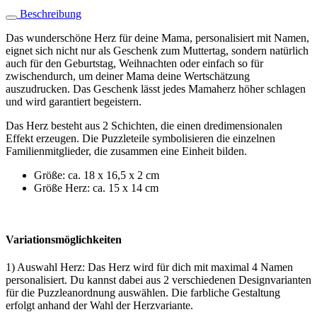
Menge
Beschreibung
Das wunderschöne Herz für deine Mama, personalisiert mit Namen,
eignet sich nicht nur als Geschenk zum Muttertag, sondern natürlich
auch für den Geburtstag, Weihnachten oder einfach so für
zwischendurch, um deiner Mama deine Wertschätzung
auszudrucken. Das Geschenk lässt jedes Mamaherz höher schlagen
und wird garantiert begeistern.
Das Herz besteht aus 2 Schichten, die einen dredimensionalen
Effekt erzeugen. Die Puzzleteile symbolisieren die einzelnen
Familienmitglieder, die zusammen eine Einheit bilden.
Größe: ca. 18 x 16,5 x 2 cm
Größe Herz: ca. 15 x 14 cm
Variationsmöglichkeiten
1) Auswahl Herz: Das Herz wird für dich mit maximal 4 Namen
personalisiert. Du kannst dabei aus 2 verschiedenen Designvarianten
für die Puzzleanordnung auswählen. Die farbliche Gestaltung
erfolgt anhand der Wahl der Herzvariante.