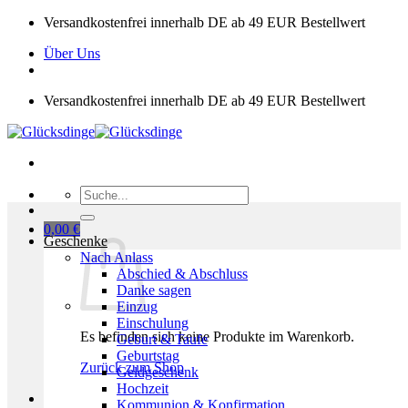
Zum
Versandkostenfrei innerhalb DE ab 49 EUR Bestellwert
Inhalt
Über Uns
springen
Versandkostenfrei innerhalb DE ab 49 EUR Bestellwert
Suchen
nach:
0,00
€
Geschenke
Nach Anlass
Abschied & Abschluss
Danke sagen
Einzug
Einschulung
Es befinden sich keine Produkte im Warenkorb.
Geburt & Taufe
Geburtstag
Zurück zum Shop
Geldgeschenk
Hochzeit
Kommunion & Konfirmation