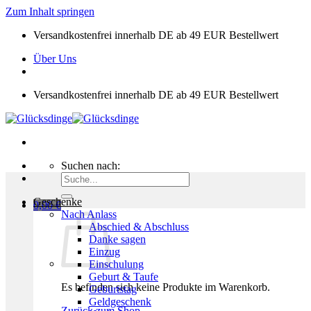
Zum Inhalt springen
Versandkostenfrei innerhalb DE ab 49 EUR Bestellwert
Über Uns
Versandkostenfrei innerhalb DE ab 49 EUR Bestellwert
Suchen nach:
Geschenke
0,00
€
Nach Anlass
Abschied & Abschluss
Danke sagen
Einzug
Einschulung
Geburt & Taufe
Es befinden sich keine Produkte im Warenkorb.
Geburtstag
Geldgeschenk
Zurück zum Shop