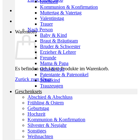
Hochzeit
Kommunion & Konfirmation
Muttertag & Vatertag
Valentinstag
Trauer
Nach Person
Warenkorb
Baby & Kind
Braut & Bräutigam
Bruder & Schwester
Erzieher & Lehrer
Freunde
Mama & Papa
Es befinden sich keine Produkte im Warenkorb.
Oma & Opa
Patentante & Patenonkel
Zurück zum Shop
Schulkind
Trauzeugen
Geschenksets
Abschied & Abschluss
Frühling & Ostern
Geburtstag
Hochzeit
Kommunion & Konfirmation
Silvester & Neujahr
Sonstiges
Weihnachten