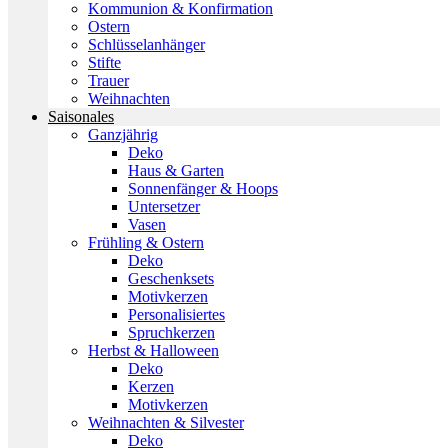
Kommunion & Konfirmation
Ostern
Schlüsselanhänger
Stifte
Trauer
Weihnachten
Saisonales
Ganzjährig
Deko
Haus & Garten
Sonnenfänger & Hoops
Untersetzer
Vasen
Frühling & Ostern
Deko
Geschenksets
Motivkerzen
Personalisiertes
Spruchkerzen
Herbst & Halloween
Deko
Kerzen
Motivkerzen
Weihnachten & Silvester
Deko