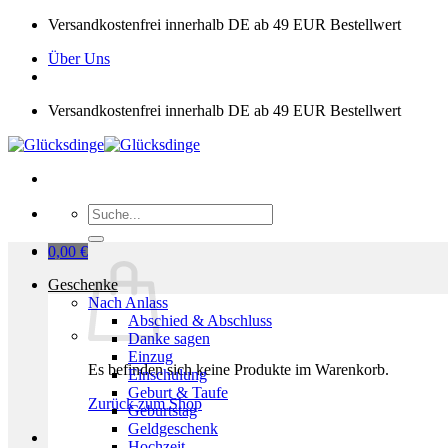
Zum
Versandkostenfrei innerhalb DE ab 49 EUR Bestellwert
Inhalt
Über Uns
springen
Versandkostenfrei innerhalb DE ab 49 EUR Bestellwert
Suchen
nach:
0,00
€
Geschenke
Nach Anlass
Abschied & Abschluss
Danke sagen
Einzug
Es befinden sich keine Produkte im Warenkorb.
Einschulung
Geburt & Taufe
Zurück zum Shop
Geburtstag
Geldgeschenk
Hochzeit