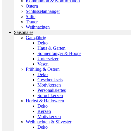
Kommunion & Konfirmation
Ostern
Schlüsselanhänger
Stifte
Trauer
Weihnachten
Saisonales
Ganzjährig
Deko
Haus & Garten
Sonnenfänger & Hoops
Untersetzer
Vasen
Frühling & Ostern
Deko
Geschenksets
Motivkerzen
Personalisiertes
Spruchkerzen
Herbst & Halloween
Deko
Kerzen
Motivkerzen
Weihnachten & Silvester
Deko