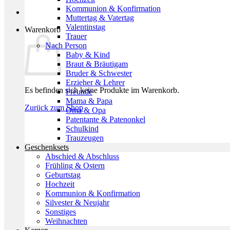
Kommunion & Konfirmation
Muttertag & Vatertag
Valentinstag
Warenkorb
Trauer
Nach Person
Baby & Kind
Braut & Bräutigam
Bruder & Schwester
Erzieher & Lehrer
Es befinden sich keine Produkte im Warenkorb.
Freunde
Mama & Papa
Zurück zum Shop
Oma & Opa
Patentante & Patenonkel
Schulkind
Trauzeugen
Geschenksets
Abschied & Abschluss
Frühling & Ostern
Geburtstag
Hochzeit
Kommunion & Konfirmation
Silvester & Neujahr
Sonstiges
Weihnachten