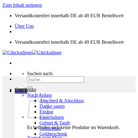
Zum Inhalt springen
Versandkostenfrei innerhalb DE ab 49 EUR Bestellwert
Über Uns
Versandkostenfrei innerhalb DE ab 49 EUR Bestellwert
Suchen nach:
Geschenke
0,00
€
Nach Anlass
Abschied & Abschluss
Danke sagen
Einzug
Einschulung
Geburt & Taufe
Es befinden sich keine Produkte im Warenkorb.
Geburtstag
Geldgeschenk
Zurück zum Shop