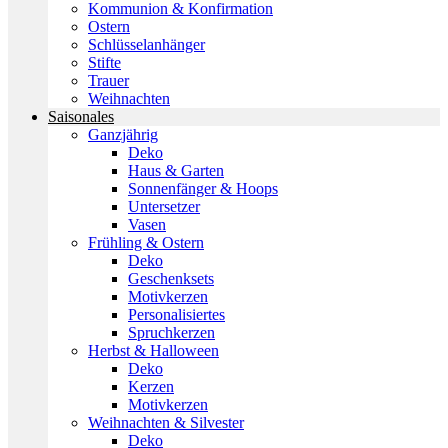
Kommunion & Konfirmation
Ostern
Schlüsselanhänger
Stifte
Trauer
Weihnachten
Saisonales
Ganzjährig
Deko
Haus & Garten
Sonnenfänger & Hoops
Untersetzer
Vasen
Frühling & Ostern
Deko
Geschenksets
Motivkerzen
Personalisiertes
Spruchkerzen
Herbst & Halloween
Deko
Kerzen
Motivkerzen
Weihnachten & Silvester
Deko