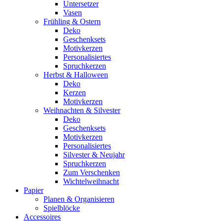
Untersetzer
Vasen
Frühling & Ostern
Deko
Geschenksets
Motivkerzen
Personalisiertes
Spruchkerzen
Herbst & Halloween
Deko
Kerzen
Motivkerzen
Weihnachten & Silvester
Deko
Geschenksets
Motivkerzen
Personalisiertes
Silvester & Neujahr
Spruchkerzen
Zum Verschenken
Wichtelweihnacht
Papier
Planen & Organisieren
Spielblöcke
Accessoires