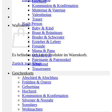
Hochzeit
Kommunion & Konfirmation
Muttertag & Vatertag
Valentinstag
Trauer
Nach Person
Warenkorb
Baby & Kind
Braut & Bräutigam
Bruder & Schwester
Erzieher & Lehrer
Freunde
Mama & Papa
Es befinden sich keine Produkte im Warenkorb.
Oma & Opa
Patentante & Patenonkel
Zurück zum Shop
Schulkind
Trauzeugen
Geschenksets
Abschied & Abschluss
Frühling & Ostern
Geburtstag
Hochzeit
Kommunion & Konfirmation
Silvester & Neujahr
Sonstiges
Weihnachten