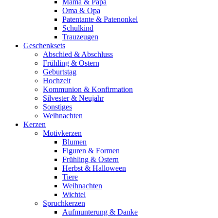
Mama & Papa
Oma & Opa
Patentante & Patenonkel
Schulkind
Trauzeugen
Geschenksets
Abschied & Abschluss
Frühling & Ostern
Geburtstag
Hochzeit
Kommunion & Konfirmation
Silvester & Neujahr
Sonstiges
Weihnachten
Kerzen
Motivkerzen
Blumen
Figuren & Formen
Frühling & Ostern
Herbst & Halloween
Tiere
Weihnachten
Wichtel
Spruchkerzen
Aufmunterung & Danke