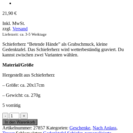
21,90
€
Inkl. MwSt.
zzgl.
Versand
Lieferzeit: ca. 3-5 Werktage
Schieferherz “Betende Hände” als Grabschmuck, kleine
Gedenktafel. Das Schieferherz wird wetterbeständig graviert. Du
kannst zwischen zwei Varianten wählen.
Material/Größe
Hergestellt aus Schieferherz
– Größe: ca. 20x17cm
– Gewicht: ca. 270g
5 vorrätig
Schieferherz
betende
In den Warenkorb
Hände
Artikelnummer:
27857
Kategorien:
Geschenke
,
Nach Anlass
,
als