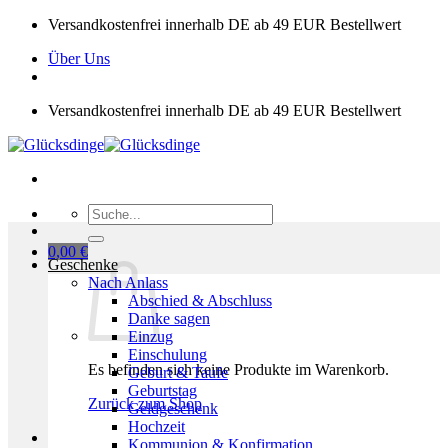
Zum
Versandkostenfrei innerhalb DE ab 49 EUR Bestellwert
Inhalt
Über Uns
springen
Versandkostenfrei innerhalb DE ab 49 EUR Bestellwert
Suchen
nach:
0,00
€
Geschenke
Nach Anlass
Abschied & Abschluss
Danke sagen
Einzug
Einschulung
Es befinden sich keine Produkte im Warenkorb.
Geburt & Taufe
Geburtstag
Zurück zum Shop
Geldgeschenk
Hochzeit
Kommunion & Konfirmation