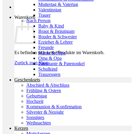
Muttertag & Vatertag
Valentinstag
Trauer
Warenkorb
Nach Person
Baby & Kind
Braut & Bräutigam
Bruder & Schwester
Erzieher & Lehrer
Freunde
Es befinden sich keine Produkte im Warenkorb.
Mama & Papa
Oma & Opa
Zurück zum Shop
Patentante & Patenonkel
Schulkind
Trauzeugen
Geschenksets
Abschied & Abschluss
Frühling & Ostern
Geburtstag
Hochzeit
Kommunion & Konfirmation
Silvester & Neujahr
Sonstiges
Weihnachten
Kerzen
Motivkerzen