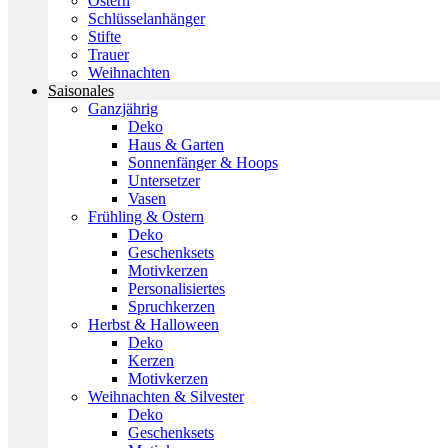
Ostern
Schlüsselanhänger
Stifte
Trauer
Weihnachten
Saisonales
Ganzjährig
Deko
Haus & Garten
Sonnenfänger & Hoops
Untersetzer
Vasen
Frühling & Ostern
Deko
Geschenksets
Motivkerzen
Personalisiertes
Spruchkerzen
Herbst & Halloween
Deko
Kerzen
Motivkerzen
Weihnachten & Silvester
Deko
Geschenksets