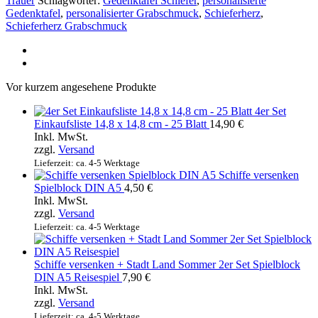
Trauer
Schlagwörter:
Gedenktafel Schiefer
,
personalisierte
Gedenkstein
Gedenktafel
,
personalisierter Grabschmuck
,
Schieferherz
,
-
Schieferherz Grabschmuck
Grabschmuck
Menge
Vor kurzem angesehene Produkte
4er Set
Einkaufsliste 14,8 x 14,8 cm - 25 Blatt
14,90
€
Inkl. MwSt.
zzgl.
Versand
Lieferzeit: ca. 4-5 Werktage
Schiffe versenken
Spielblock DIN A5
4,50
€
Inkl. MwSt.
zzgl.
Versand
Lieferzeit: ca. 4-5 Werktage
Schiffe versenken + Stadt Land Sommer 2er Set Spielblock
DIN A5 Reisespiel
7,90
€
Inkl. MwSt.
zzgl.
Versand
Lieferzeit: ca. 4-5 Werktage