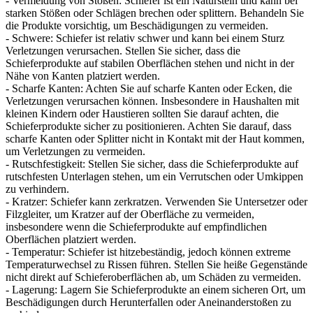
- Vermeidung von Stößen: Schiefer ist ein Naturstein und kann bei
starken Stößen oder Schlägen brechen oder splittern. Behandeln Sie
die Produkte vorsichtig, um Beschädigungen zu vermeiden.
- Schwere: Schiefer ist relativ schwer und kann bei einem Sturz
Verletzungen verursachen. Stellen Sie sicher, dass die
Schieferprodukte auf stabilen Oberflächen stehen und nicht in der
Nähe von Kanten platziert werden.
- Scharfe Kanten: Achten Sie auf scharfe Kanten oder Ecken, die
Verletzungen verursachen können. Insbesondere in Haushalten mit
kleinen Kindern oder Haustieren sollten Sie darauf achten, die
Schieferprodukte sicher zu positionieren. Achten Sie darauf, dass
scharfe Kanten oder Splitter nicht in Kontakt mit der Haut kommen,
um Verletzungen zu vermeiden.
- Rutschfestigkeit: Stellen Sie sicher, dass die Schieferprodukte auf
rutschfesten Unterlagen stehen, um ein Verrutschen oder Umkippen
zu verhindern.
- Kratzer: Schiefer kann zerkratzen. Verwenden Sie Untersetzer oder
Filzgleiter, um Kratzer auf der Oberfläche zu vermeiden,
insbesondere wenn die Schieferprodukte auf empfindlichen
Oberflächen platziert werden.
- Temperatur: Schiefer ist hitzebeständig, jedoch können extreme
Temperaturwechsel zu Rissen führen. Stellen Sie heiße Gegenstände
nicht direkt auf Schieferoberflächen ab, um Schäden zu vermeiden.
- Lagerung: Lagern Sie Schieferprodukte an einem sicheren Ort, um
Beschädigungen durch Herunterfallen oder Aneinanderstoßen zu