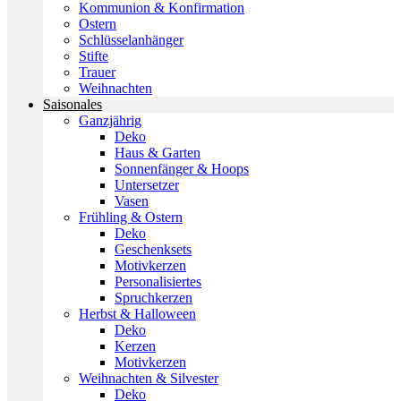
Kommunion & Konfirmation
Ostern
Schlüsselanhänger
Stifte
Trauer
Weihnachten
Saisonales
Ganzjährig
Deko
Haus & Garten
Sonnenfänger & Hoops
Untersetzer
Vasen
Frühling & Ostern
Deko
Geschenksets
Motivkerzen
Personalisiertes
Spruchkerzen
Herbst & Halloween
Deko
Kerzen
Motivkerzen
Weihnachten & Silvester
Deko