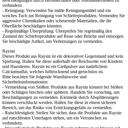
Beschädigungen durch Herunterfallen oder Aneinanderstoßen zu
verhindern.
- Reinigung: Verwenden Sie milde Reinigungsmittel und ein
weiches Tuch zur Reinigung von Schieferprodukten. Vermeiden Sie
aggressive Chemikalien oder scheuernde Materialien, die die
Oberfläche beschädigen könnten.
- Regelmäßige Überprüfung: Überprüfen Sie regelmäßig den
Zustand der Schieferprodukte auf Risse oder Brüche und entsorgen
Sie beschädigte Artikel, um Verletzungen zu vermeiden.
Raysin
Dieses Produkt aus Raysin ist ein dekorativer Gegenstand und kein
Spielzeug. Halten Sie diese außerhalb der Reichweite von Kindern
und Haustieren. Raysin ist ein Gießpulver aus natürlichem
Calciumsulfat, welches lufttrocknend und geruchslos ist.
Bitte beachten Sie folgende Warnhinweise und
Sicherheitsinformationen:
- Vermeidung von Stößen: Produkte aus Raysin können bei Stößen
oder Schlägen brechen oder splittern. Handeln Sie vorsichtig, um
Beschädigungen zu vermeiden. Kleinteile durch Absplitterungen
können verschluckt werden. Halten Sie diese in einem sicheren
Bereich, um das Risiko von Erstickungsgefahr zu vermeiden.
- Rutschfestigkeit: Stellen Sie sicher, dass die Produkte aus Raysin
auf rutschfesten Unterlagen stehen, um ein Verrutschen zu
verhindern.