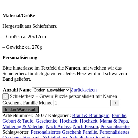
Material/Größe
Hergestellt aus Schieferherz
– Größe: ca. 20x17cm
– Gewicht: ca. 270g
Personalisierung
Bitte hinterlasse im Textfeld die
Namen
, mit welchen wir das
Schieferherz für dich gravieren. Jedes Herz wird mit schwarzem
Band geliefert.
Anzahl Name
Zurücksetzen
Schieferherz + Gravur Puzzle personalisiert mit Namen
Geschenk Familie Menge
In den Warenkorb
Artikelnummer:
24077
Kategorien:
Braut & Bräutigam
,
Familie
,
Geburt & Taufe
,
Geschenke
,
Hochzeit
,
Hochzeit
,
Mama & Papa
,
Muttertag & Vatertag
,
Nach Anlass
,
Nach Person
,
Personalisiertes
Schlagwörter:
Personalisiertes Geschenk Familie
,
Personalisiertes
Geschenk Hochzeit
,
Schieferherz
,
Schieferherz Familie
,