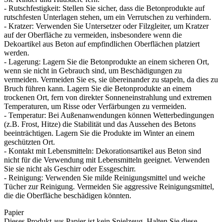
- Rutschfestigkeit: Stellen Sie sicher, dass die Betonprodukte auf
rutschfesten Unterlagen stehen, um ein Verrutschen zu verhindern.
- Kratzer: Verwenden Sie Untersetzer oder Filzgleiter, um Kratzer
auf der Oberfläche zu vermeiden, insbesondere wenn die
Dekoartikel aus Beton auf empfindlichen Oberflächen platziert
werden.
- Lagerung: Lagern Sie die Betonprodukte an einem sicheren Ort,
wenn sie nicht in Gebrauch sind, um Beschädigungen zu
vermeiden. Vermeiden Sie es, sie übereinander zu stapeln, da dies zu
Bruch führen kann. Lagern Sie die Betonprodukte an einem
trockenen Ort, fern von direkter Sonneneinstrahlung und extremen
Temperaturen, um Risse oder Verfärbungen zu vermeiden.
- Temperatur: Bei Außenanwendungen können Wetterbedingungen
(z.B. Frost, Hitze) die Stabilität und das Aussehen des Betons
beeinträchtigen. Lagern Sie die Produkte im Winter an einem
geschützten Ort.
- Kontakt mit Lebensmitteln: Dekorationsartikel aus Beton sind
nicht für die Verwendung mit Lebensmitteln geeignet. Verwenden
Sie sie nicht als Geschirr oder Essgeschirr.
- Reinigung: Verwenden Sie milde Reinigungsmittel und weiche
Tücher zur Reinigung. Vermeiden Sie aggressive Reinigungsmittel,
die die Oberfläche beschädigen könnten.
Papier
Dieses Produkt aus Papier ist kein Spielzeug. Halten Sie diese