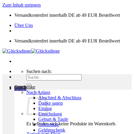
Zum Inhalt springen
Versandkostenfrei innerhalb DE ab 49 EUR Bestellwert
Über Uns
Versandkostenfrei innerhalb DE ab 49 EUR Bestellwert
Suchen nach:
Geschenke
0,00
€
Nach Anlass
Abschied & Abschluss
Danke sagen
Einzug
Einschulung
Geburt & Taufe
Es befinden sich keine Produkte im Warenkorb.
Geburtstag
Geldgeschenk
Zurück zum Shop