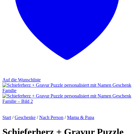
Auf die Wunschliste
Start
/
Geschenke
/
Nach Person
/
Mama & Papa
Schieferherz + Gravur Puzzle