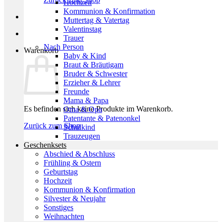
Hochzeit
Kommunion & Konfirmation
Muttertag & Vatertag
Valentinstag
Trauer
Nach Person
Warenkorb
Baby & Kind
Braut & Bräutigam
Bruder & Schwester
Erzieher & Lehrer
Freunde
Mama & Papa
Es befinden sich keine Produkte im Warenkorb.
Oma & Opa
Patentante & Patenonkel
Zurück zum Shop
Schulkind
Trauzeugen
Geschenksets
Abschied & Abschluss
Frühling & Ostern
Geburtstag
Hochzeit
Kommunion & Konfirmation
Silvester & Neujahr
Sonstiges
Weihnachten