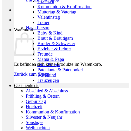
Hochzeit
Kommunion & Konfirmation
Muttertag & Vatertag
Valentinstag
Trauer
Nach Person
Warenkorb
Baby & Kind
Braut & Bräutigam
Bruder & Schwester
Erzieher & Lehrer
Freunde
Mama & Papa
Es befinden sich keine Produkte im Warenkorb.
Oma & Opa
Patentante & Patenonkel
Zurück zum Shop
Schulkind
Trauzeugen
Geschenksets
Abschied & Abschluss
Frühling & Ostern
Geburtstag
Hochzeit
Kommunion & Konfirmation
Silvester & Neujahr
Sonstiges
Weihnachten