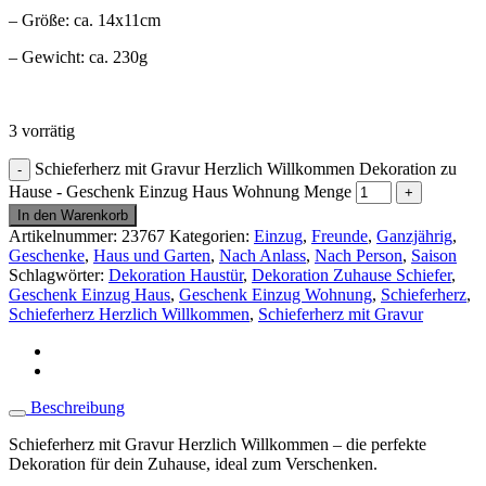
– Größe: ca. 14x11cm
– Gewicht: ca. 230g
3 vorrätig
Schieferherz mit Gravur Herzlich Willkommen Dekoration zu
Hause - Geschenk Einzug Haus Wohnung Menge
In den Warenkorb
Artikelnummer:
23767
Kategorien:
Einzug
,
Freunde
,
Ganzjährig
,
Geschenke
,
Haus und Garten
,
Nach Anlass
,
Nach Person
,
Saison
Schlagwörter:
Dekoration Haustür
,
Dekoration Zuhause Schiefer
,
Geschenk Einzug Haus
,
Geschenk Einzug Wohnung
,
Schieferherz
,
Schieferherz Herzlich Willkommen
,
Schieferherz mit Gravur
Beschreibung
Schieferherz mit Gravur Herzlich Willkommen – die perfekte
Dekoration für dein Zuhause, ideal zum Verschenken.