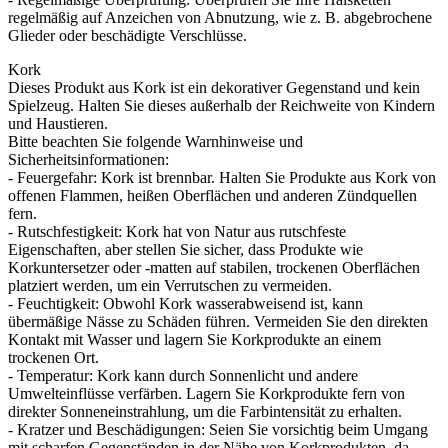
regelmäßig auf Anzeichen von Abnutzung, wie z. B. abgebrochene
Glieder oder beschädigte Verschlüsse.
Kork
Dieses Produkt aus Kork ist ein dekorativer Gegenstand und kein
Spielzeug. Halten Sie dieses außerhalb der Reichweite von Kindern
und Haustieren.
Bitte beachten Sie folgende Warnhinweise und
Sicherheitsinformationen:
- Feuergefahr: Kork ist brennbar. Halten Sie Produkte aus Kork von
offenen Flammen, heißen Oberflächen und anderen Zündquellen
fern.
- Rutschfestigkeit: Kork hat von Natur aus rutschfeste
Eigenschaften, aber stellen Sie sicher, dass Produkte wie
Korkuntersetzer oder -matten auf stabilen, trockenen Oberflächen
platziert werden, um ein Verrutschen zu vermeiden.
- Feuchtigkeit: Obwohl Kork wasserabweisend ist, kann
übermäßige Nässe zu Schäden führen. Vermeiden Sie den direkten
Kontakt mit Wasser und lagern Sie Korkprodukte an einem
trockenen Ort.
- Temperatur: Kork kann durch Sonnenlicht und andere
Umwelteinflüsse verfärben. Lagern Sie Korkprodukte fern von
direkter Sonneneinstrahlung, um die Farbintensität zu erhalten.
- Kratzer und Beschädigungen: Seien Sie vorsichtig beim Umgang
mit scharfen Gegenständen in der Nähe von Korkprodukten, da