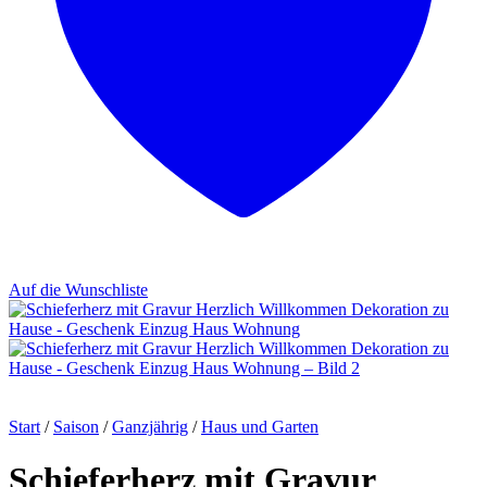
Auf die Wunschliste
Start
/
Saison
/
Ganzjährig
/
Haus und Garten
Schieferherz mit Gravur