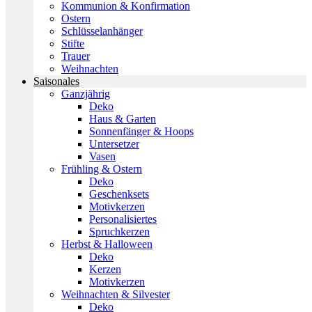
Kommunion & Konfirmation
Ostern
Schlüsselanhänger
Stifte
Trauer
Weihnachten
Saisonales
Ganzjährig
Deko
Haus & Garten
Sonnenfänger & Hoops
Untersetzer
Vasen
Frühling & Ostern
Deko
Geschenksets
Motivkerzen
Personalisiertes
Spruchkerzen
Herbst & Halloween
Deko
Kerzen
Motivkerzen
Weihnachten & Silvester
Deko