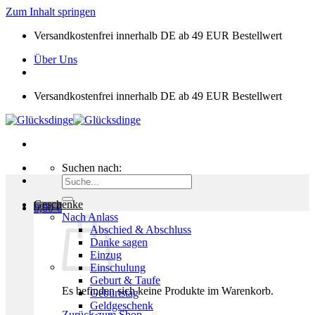
Zum Inhalt springen
Versandkostenfrei innerhalb DE ab 49 EUR Bestellwert
Über Uns
Versandkostenfrei innerhalb DE ab 49 EUR Bestellwert
Suchen nach:
Geschenke
0,00
€
Nach Anlass
Abschied & Abschluss
Danke sagen
Einzug
Einschulung
Geburt & Taufe
Es befinden sich keine Produkte im Warenkorb.
Geburtstag
Geldgeschenk
Zurück zum Shop