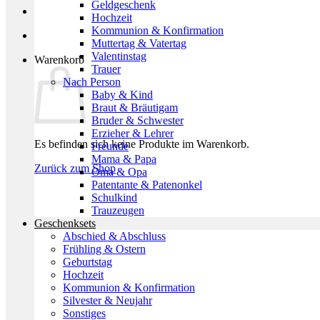
Geldgeschenk
Hochzeit
Kommunion & Konfirmation
Muttertag & Vatertag
Valentinstag
Warenkorb
Trauer
Nach Person
Baby & Kind
Braut & Bräutigam
Bruder & Schwester
Erzieher & Lehrer
Es befinden sich keine Produkte im Warenkorb.
Freunde
Mama & Papa
Zurück zum Shop
Oma & Opa
Patentante & Patenonkel
Schulkind
Trauzeugen
Geschenksets
Abschied & Abschluss
Frühling & Ostern
Geburtstag
Hochzeit
Kommunion & Konfirmation
Silvester & Neujahr
Sonstiges