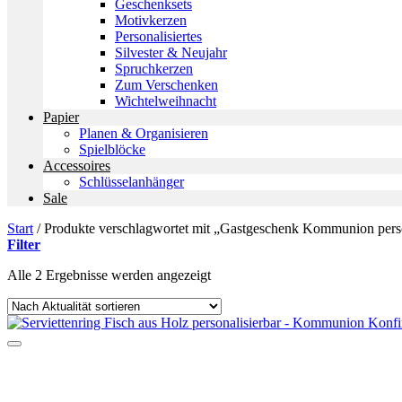
Geschenksets
Motivkerzen
Personalisiertes
Silvester & Neujahr
Spruchkerzen
Zum Verschenken
Wichtelweihnacht
Papier
Planen & Organisieren
Spielblöcke
Accessoires
Schlüsselanhänger
Sale
Start
/
Produkte verschlagwortet mit „Gastgeschenk Kommunion perso
Filter
Nach
Alle 2 Ergebnisse werden angezeigt
Aktualität
sortiert