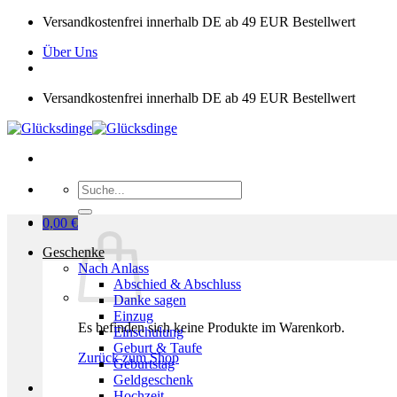
Zum
Versandkostenfrei innerhalb DE ab 49 EUR Bestellwert
Inhalt
Über Uns
springen
Versandkostenfrei innerhalb DE ab 49 EUR Bestellwert
Suchen
nach:
0,00
€
Geschenke
Nach Anlass
Abschied & Abschluss
Danke sagen
Einzug
Es befinden sich keine Produkte im Warenkorb.
Einschulung
Geburt & Taufe
Zurück zum Shop
Geburtstag
Geldgeschenk
Hochzeit