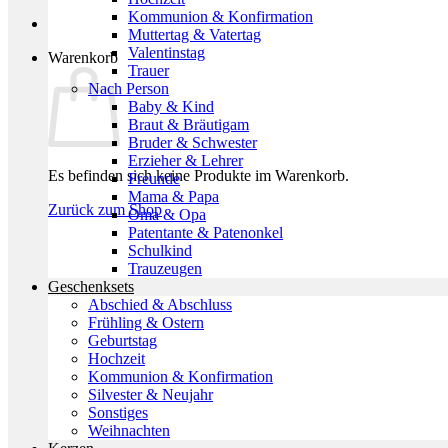
Kommunion & Konfirmation
Muttertag & Vatertag
Valentinstag
Warenkorb
Trauer
Nach Person
Baby & Kind
Braut & Bräutigam
Bruder & Schwester
Erzieher & Lehrer
Es befinden sich keine Produkte im Warenkorb.
Freunde
Mama & Papa
Zurück zum Shop
Oma & Opa
Patentante & Patenonkel
Schulkind
Trauzeugen
Geschenksets
Abschied & Abschluss
Frühling & Ostern
Geburtstag
Hochzeit
Kommunion & Konfirmation
Silvester & Neujahr
Sonstiges
Weihnachten