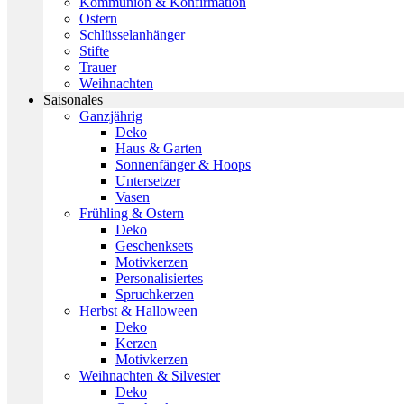
Kommunion & Konfirmation
Ostern
Schlüsselanhänger
Stifte
Trauer
Weihnachten
Saisonales
Ganzjährig
Deko
Haus & Garten
Sonnenfänger & Hoops
Untersetzer
Vasen
Frühling & Ostern
Deko
Geschenksets
Motivkerzen
Personalisiertes
Spruchkerzen
Herbst & Halloween
Deko
Kerzen
Motivkerzen
Weihnachten & Silvester
Deko