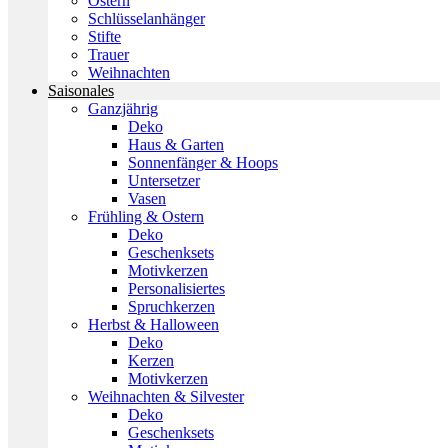
Ostern
Schlüsselanhänger
Stifte
Trauer
Weihnachten
Saisonales
Ganzjährig
Deko
Haus & Garten
Sonnenfänger & Hoops
Untersetzer
Vasen
Frühling & Ostern
Deko
Geschenksets
Motivkerzen
Personalisiertes
Spruchkerzen
Herbst & Halloween
Deko
Kerzen
Motivkerzen
Weihnachten & Silvester
Deko
Geschenksets