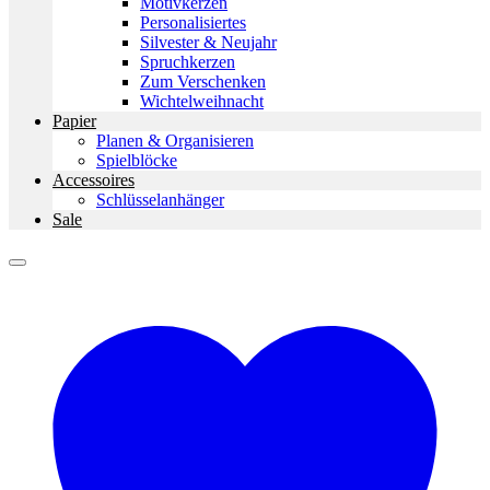
Motivkerzen
Personalisiertes
Silvester & Neujahr
Spruchkerzen
Zum Verschenken
Wichtelweihnacht
Papier
Planen & Organisieren
Spielblöcke
Accessoires
Schlüsselanhänger
Sale