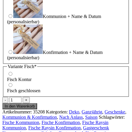
Kommunion + Name & Datum
(personalisierbar)
Konfirmation + Name & Datum
(personalisierbar)
(required)
Variante Fisch
*
Fisch Kontur
Fisch geschlossen
Gastgeschenk
Fisch
In den Warenkorb
aus
Artikelnummer:
35208
Kategorien:
Deko
,
Ganzjährig
,
Geschenke
,
Raysin
Kommunion & Konfirmation
,
Nach Anlass
,
Saison
Schlagwörter:
personalisierbar
Fische Kommunion
,
Fische Konfirmation
,
Fische Raysin
-
Kommunion
,
Fische Raysin Konfirmation
,
Gastgeschenk
Kommunion