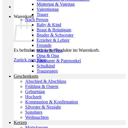
Muttertag & Vatertag
Valentinstag
Trauer
Warenkorb
Nach Person
Baby & Kind
Braut & Bräutigam
Bruder & Schwester
Erzieher & Lehrer
Freunde
Es befinden sich keine Produkte im Warenkorb.
Mama & Papa
Oma & Opa
Zurück zum Shop
Patentante & Patenonkel
Schulkind
Trauzeugen
Geschenksets
Abschied & Abschluss
Frühling & Ostern
Geburtstag
Hochzeit
Kommunion & Konfirmation
Silvester & Neujahr
Sonstiges
Weihnachten
Kerzen
Motivkerzen