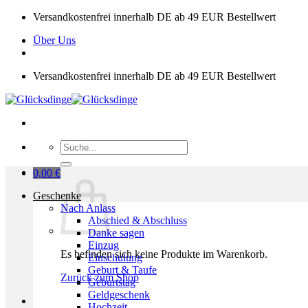
Zum
Versandkostenfrei innerhalb DE ab 49 EUR Bestellwert
Inhalt
Über Uns
springen
Versandkostenfrei innerhalb DE ab 49 EUR Bestellwert
Suchen
nach:
0,00
€
Geschenke
Nach Anlass
Abschied & Abschluss
Danke sagen
Einzug
Es befinden sich keine Produkte im Warenkorb.
Einschulung
Geburt & Taufe
Zurück zum Shop
Geburtstag
Geldgeschenk
Hochzeit