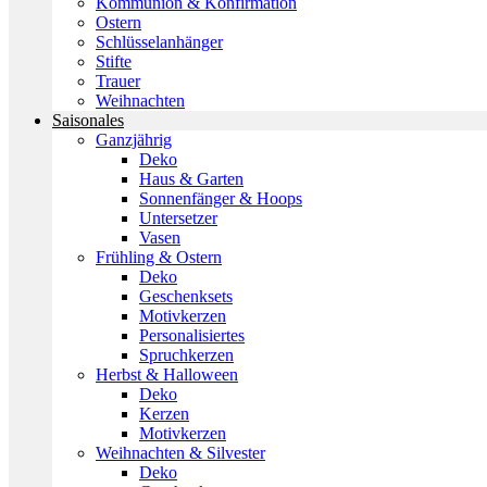
Kommunion & Konfirmation
Ostern
Schlüsselanhänger
Stifte
Trauer
Weihnachten
Saisonales
Ganzjährig
Deko
Haus & Garten
Sonnenfänger & Hoops
Untersetzer
Vasen
Frühling & Ostern
Deko
Geschenksets
Motivkerzen
Personalisiertes
Spruchkerzen
Herbst & Halloween
Deko
Kerzen
Motivkerzen
Weihnachten & Silvester
Deko