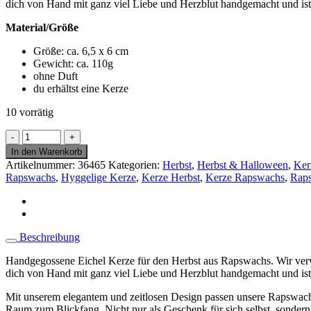
dich von Hand mit ganz viel Liebe und Herzblut handgemacht und ist
Material/Größe
Größe: ca. 6,5 x 6 cm
Gewicht: ca. 110g
ohne Duft
du erhältst eine Kerze
10 vorrätig
Eichel
Kerze
In den Warenkorb
Herbst
Artikelnummer:
36465
Kategorien:
Herbst
,
Herbst & Halloween
,
Ker
-
Rapswachs
,
Hyggelige Kerze
,
Kerze Herbst
,
Kerze Rapswachs
,
Rap
handgemacht
aus
Rapswachs
-
Deko
Beschreibung
Halloween
Menge
Handgegossene Eichel Kerze für den Herbst aus Rapswachs. Wir verw
dich von Hand mit ganz viel Liebe und Herzblut handgemacht und ist
Mit unserem elegantem und zeitlosen Design passen unsere Rapswachs
Raum zum Blickfang. Nicht nur als Geschenk für sich selbst, sondern