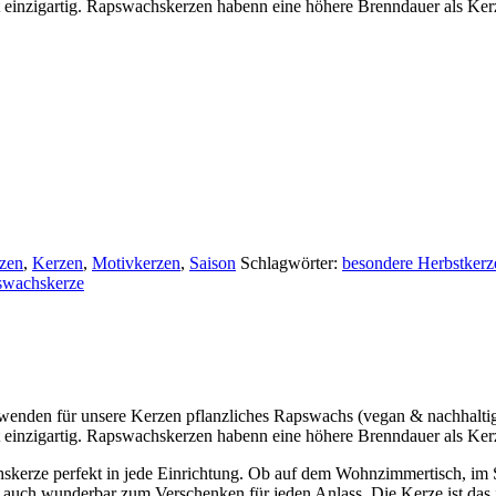
 einzigartig. Rapswachskerzen habenn eine höhere Brenndauer als Ker
zen
,
Kerzen
,
Motivkerzen
,
Saison
Schlagwörter:
besondere Herbstkerz
swachskerze
enden für unsere Kerzen pflanzliches Rapswachs (vegan & nachhaltig)
 einzigartig. Rapswachskerzen habenn eine höhere Brenndauer als Ker
kerze perfekt in jede Einrichtung. Ob auf dem Wohnzimmertisch, im S
 auch wunderbar zum Verschenken für jeden Anlass. Die Kerze ist das 