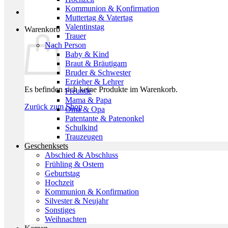
Kommunion & Konfirmation
Muttertag & Vatertag
Valentinstag
Warenkorb
Trauer
Nach Person
Baby & Kind
Braut & Bräutigam
Bruder & Schwester
Erzieher & Lehrer
Es befinden sich keine Produkte im Warenkorb.
Freunde
Mama & Papa
Zurück zum Shop
Oma & Opa
Patentante & Patenonkel
Schulkind
Trauzeugen
Geschenksets
Abschied & Abschluss
Frühling & Ostern
Geburtstag
Hochzeit
Kommunion & Konfirmation
Silvester & Neujahr
Sonstiges
Weihnachten