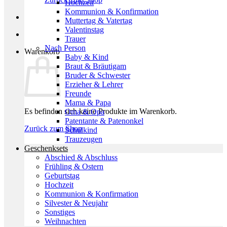
Hochzeit
Kommunion & Konfirmation
Muttertag & Vatertag
Valentinstag
Trauer
Nach Person
Warenkorb
Baby & Kind
Braut & Bräutigam
Bruder & Schwester
Erzieher & Lehrer
Freunde
Mama & Papa
Es befinden sich keine Produkte im Warenkorb.
Oma & Opa
Patentante & Patenonkel
Zurück zum Shop
Schulkind
Trauzeugen
Geschenksets
Abschied & Abschluss
Frühling & Ostern
Geburtstag
Hochzeit
Kommunion & Konfirmation
Silvester & Neujahr
Sonstiges
Weihnachten