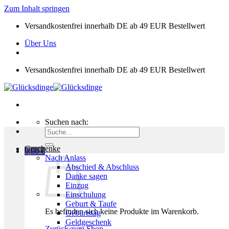
Zum Inhalt springen
Versandkostenfrei innerhalb DE ab 49 EUR Bestellwert
Über Uns
Versandkostenfrei innerhalb DE ab 49 EUR Bestellwert
Suchen nach:
Geschenke
0,00
€
Nach Anlass
Abschied & Abschluss
Danke sagen
Einzug
Einschulung
Geburt & Taufe
Es befinden sich keine Produkte im Warenkorb.
Geburtstag
Geldgeschenk
Zurück zum Shop