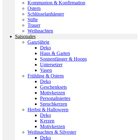
Kommunion & Konfirmation
Ostern
Schlüsselanhänger
Stifte
Trauer
Weihnachten
Saisonales
Ganzjährig
Deko
Haus & Garten
Sonnenfänger & Hoops
Untersetzer
Vasen
Frühling & Ostern
Deko
Geschenksets
Motivkerzen
Personalisiertes
Spruchkerzen
Herbst & Halloween
Deko
Kerzen
Motivkerzen
Weihnachten & Silvester
Deko