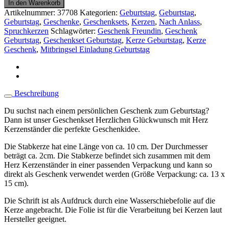
In den Warenkorb
Artikelnummer:
37708
Kategorien:
Geburtstag
,
Geburtstag
,
Geburtstag
,
Geschenke
,
Geschenksets
,
Kerzen
,
Nach Anlass
,
Spruchkerzen
Schlagwörter:
Geschenk Freundin
,
Geschenk
Geburtstag
,
Geschenkset Geburtstag
,
Kerze Geburtstag
,
Kerze
Geschenk
,
Mitbringsel Einladung Geburtstag
Beschreibung
Du suchst nach einem persönlichen Geschenk zum Geburtstag?
Dann ist unser Geschenkset Herzlichen Glückwunsch mit Herz
Kerzenständer die perfekte Geschenkidee.
Die Stabkerze hat eine Länge von ca. 10 cm. Der Durchmesser
beträgt ca. 2cm. Die Stabkerze befindet sich zusammen mit dem
Herz Kerzenständer in einer passenden Verpackung und kann so
direkt als Geschenk verwendet werden (Größe Verpackung: ca. 13 x
15 cm).
Die Schrift ist als Aufdruck durch eine Wasserschiebefolie auf die
Kerze angebracht. Die Folie ist für die Verarbeitung bei Kerzen laut
Hersteller geeignet.