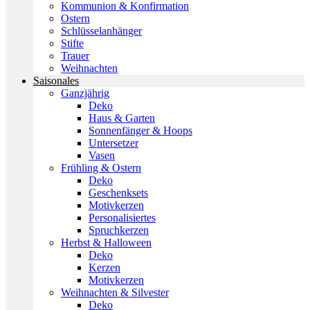
Kommunion & Konfirmation
Ostern
Schlüsselanhänger
Stifte
Trauer
Weihnachten
Saisonales
Ganzjährig
Deko
Haus & Garten
Sonnenfänger & Hoops
Untersetzer
Vasen
Frühling & Ostern
Deko
Geschenksets
Motivkerzen
Personalisiertes
Spruchkerzen
Herbst & Halloween
Deko
Kerzen
Motivkerzen
Weihnachten & Silvester
Deko