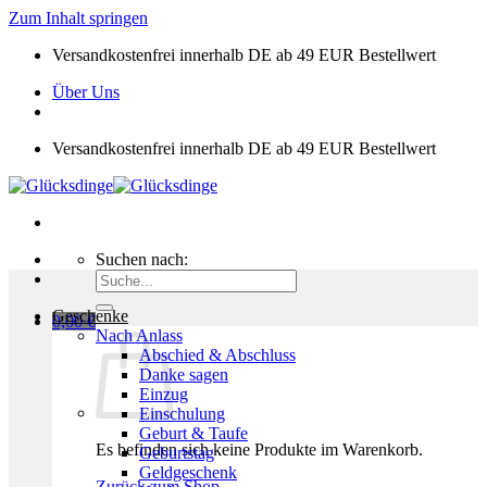
Zum Inhalt springen
Versandkostenfrei innerhalb DE ab 49 EUR Bestellwert
Über Uns
Versandkostenfrei innerhalb DE ab 49 EUR Bestellwert
Suchen nach:
Geschenke
0,00
€
Nach Anlass
Abschied & Abschluss
Danke sagen
Einzug
Einschulung
Geburt & Taufe
Es befinden sich keine Produkte im Warenkorb.
Geburtstag
Geldgeschenk
Zurück zum Shop