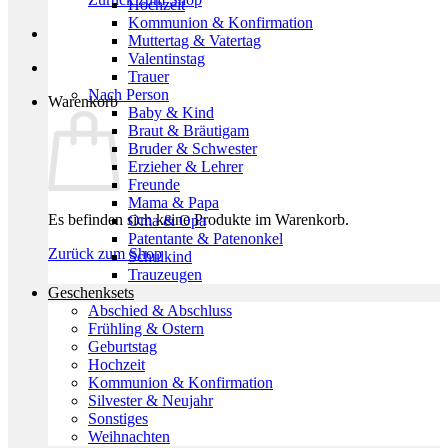
Hochzeit
Kommunion & Konfirmation
Muttertag & Vatertag
Valentinstag
Trauer
Nach Person
Warenkorb
Baby & Kind
Braut & Bräutigam
Bruder & Schwester
Erzieher & Lehrer
Freunde
Mama & Papa
Es befinden sich keine Produkte im Warenkorb.
Oma & Opa
Patentante & Patenonkel
Zurück zum Shop
Schulkind
Trauzeugen
Geschenksets
Abschied & Abschluss
Frühling & Ostern
Geburtstag
Hochzeit
Kommunion & Konfirmation
Silvester & Neujahr
Sonstiges
Weihnachten