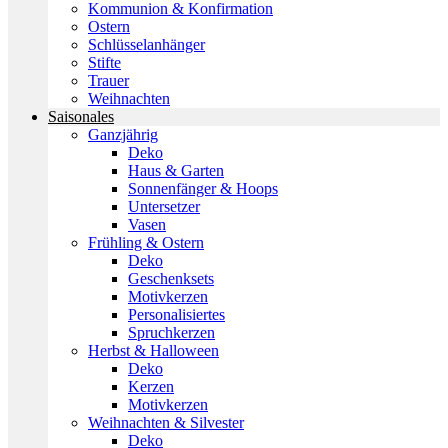
Kommunion & Konfirmation
Ostern
Schlüsselanhänger
Stifte
Trauer
Weihnachten
Saisonales
Ganzjährig
Deko
Haus & Garten
Sonnenfänger & Hoops
Untersetzer
Vasen
Frühling & Ostern
Deko
Geschenksets
Motivkerzen
Personalisiertes
Spruchkerzen
Herbst & Halloween
Deko
Kerzen
Motivkerzen
Weihnachten & Silvester
Deko