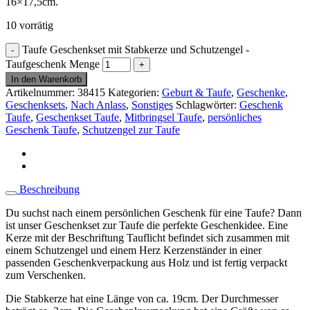
16×17,5cm.
10 vorrätig
Taufe Geschenkset mit Stabkerze und Schutzengel -
Taufgeschenk Menge
In den Warenkorb
Artikelnummer:
38415
Kategorien:
Geburt & Taufe
,
Geschenke
,
Geschenksets
,
Nach Anlass
,
Sonstiges
Schlagwörter:
Geschenk
Taufe
,
Geschenkset Taufe
,
Mitbringsel Taufe
,
persönliches
Geschenk Taufe
,
Schutzengel zur Taufe
Beschreibung
Du suchst nach einem persönlichen Geschenk für eine Taufe? Dann
ist unser Geschenkset zur Taufe die perfekte Geschenkidee. Eine
Kerze mit der Beschriftung Tauflicht befindet sich zusammen mit
einem Schutzengel und einem Herz Kerzenständer in einer
passenden Geschenkverpackung aus Holz und ist fertig verpackt
zum Verschenken.
Die Stabkerze hat eine Länge von ca. 19cm. Der Durchmesser