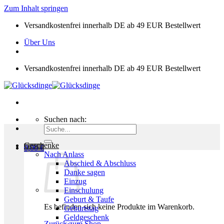
Zum Inhalt springen
Versandkostenfrei innerhalb DE ab 49 EUR Bestellwert
Über Uns
Versandkostenfrei innerhalb DE ab 49 EUR Bestellwert
Suchen nach:
Geschenke
0,00
€
Nach Anlass
Abschied & Abschluss
Danke sagen
Einzug
Einschulung
Geburt & Taufe
Es befinden sich keine Produkte im Warenkorb.
Geburtstag
Geldgeschenk
Zurück zum Shop