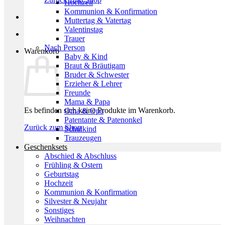
Hochzeit
Kommunion & Konfirmation
Muttertag & Vatertag
Valentinstag
Trauer
Nach Person
Warenkorb
Baby & Kind
Braut & Bräutigam
Bruder & Schwester
Erzieher & Lehrer
Freunde
Mama & Papa
Es befinden sich keine Produkte im Warenkorb.
Oma & Opa
Patentante & Patenonkel
Zurück zum Shop
Schulkind
Trauzeugen
Geschenksets
Abschied & Abschluss
Frühling & Ostern
Geburtstag
Hochzeit
Kommunion & Konfirmation
Silvester & Neujahr
Sonstiges
Weihnachten